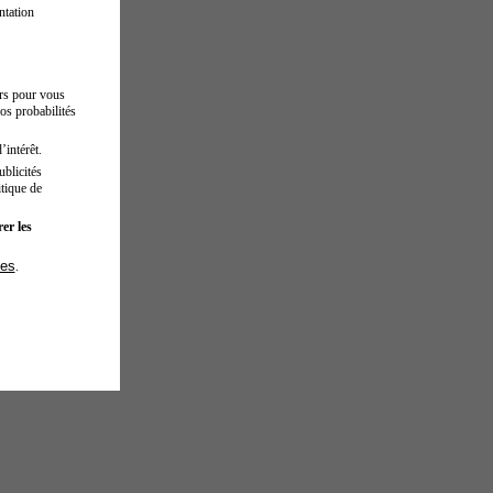
ntation
urs pour vous
os probabilités
’intérêt.
blicités
tique de
er les
ies
.