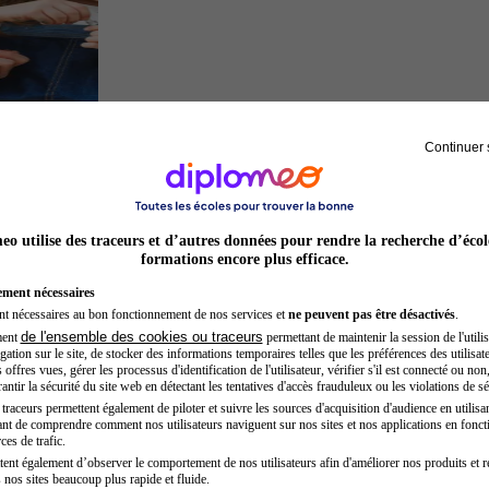
Continuer 
Auxiliaire de puériculture
o utilise des traceurs et d’autres données pour rendre la recherche d’écol
formations encore plus efficace.
ement nécessaires
nt nécessaires au bon fonctionnement de nos services et
ne peuvent pas être désactivés
.
de l'ensemble des cookies ou traceurs
ment
permettant de maintenir la session de l'utilis
ation sur le site, de stocker des informations temporaires telles que les préférences des utilisate
offres vues, gérer les processus d'identification de l'utilisateur, vérifier s'il est connecté ou non,
ntir la sécurité du site web en détectant les tentatives d'accès frauduleux ou les violations de sé
raceurs permettent également de piloter et suivre les sources d'acquisition d'audience en utilisan
nt de comprendre comment nos utilisateurs naviguent sur nos sites et nos applications en fonct
Préparateur physique
ces de trafic.
tent également d’observer le comportement de nos utilisateurs afin d'améliorer nos produits et r
 nos sites beaucoup plus rapide et fluide.