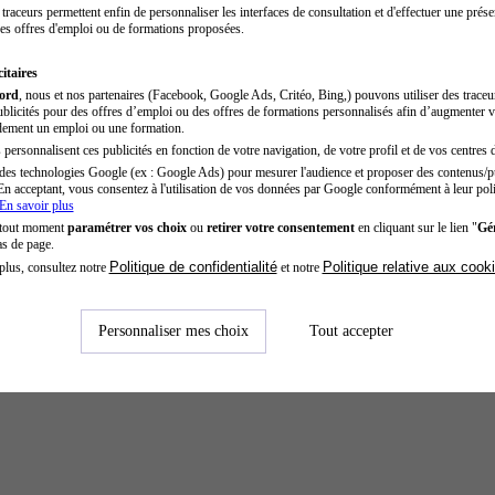
traceurs permettent enfin de personnaliser les interfaces de consultation et d'effectuer une prése
es offres d'emploi ou de formations proposées.
itaires
cord
, nous et nos partenaires (Facebook, Google Ads, Critéo, Bing,) pouvons utiliser des trace
blicités pour des offres d’emploi ou des offres de formations personnalisés afin d’augmenter v
dement un emploi ou une formation.
personnalisent ces publicités en fonction de votre navigation, de votre profil et de vos centres d
des technologies Google (ex : Google Ads) pour mesurer l'audience et proposer des contenus/pu
En acceptant, vous consentez à l'utilisation de vos données par Google conformément à leur poli
En savoir plus
 tout moment
paramétrer vos choix
ou
retirer votre consentement
en cliquant sur le lien "
Gér
as de page.
Politique de confidentialité
Politique relative aux cook
plus, consultez notre
et notre
Personnaliser mes choix
Tout accepter