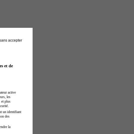
sans accepter
es et de
ateur active
urs, les
 et plus
curité.
t un identifiant
ion des
endre la