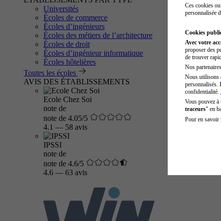
Ces cookies ou 
Universités
personnalisée d
Écoles de commerce
Écoles d’ingénieurs
Cookies public
Écoles des métiers de l’architecture
Avec votre ac
Écoles de droit
proposer des pu
Écoles d’ingénieur informatique
de trouver rapi
Écoles hôtelières
Nos partenaires 
Toutes les écoles
Nous utilisons 
AVIS DES ÉTABLISSEMENTS
personnalisés. 
confidentialité.
Ecole Chez Soi
Vous pouvez à
note de
traceurs
" en b
note de 4.05/5
Pour en savoir 
4.1
—
58 avis
IPSSI
note de
note de 4.6/5
4.6
—
63 avis