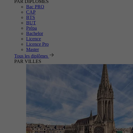
PAR DIPLÔMES
Bac PRO
CAP
BTS
BUT
Prépa
Bachelor
Licence
Licence Pro
Master
Tous les diplômes
PAR VILLES