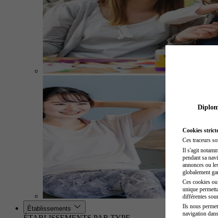
Diplome
Cookies strict
Ces traceurs so
Il s'agit notam
pendant sa navig
annonces ou les 
globalement gara
Ces cookies ou t
unique permetta
différentes sour
Ils nous permet
Établissements
navigation dans
ÉTABLISSEMENTS PAR TYPE