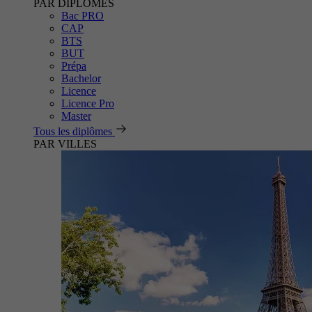
PAR DIPLÔMES
Bac PRO
CAP
BTS
BUT
Prépa
Bachelor
Licence
Licence Pro
Master
Tous les diplômes
PAR VILLES