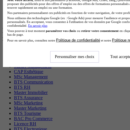
Avec votre accord
, nous et nos partenaires (Facebook, Google Ads, Critéo, Bing,) pouvons 
BTS Sta en alternance
proposer des publicités pour des offres d’emploi ou des offres de formations personnalisés
BTS Iris en alternance
trouver rapidement un emploi ou une formation.
BTS Tpl en alternance
Nos partenaires personnalisent ces publicités en fonction de votre navigation, de votre profil
BTS Ati en alternance
Nous utilisons des technologies Google (ex : Google Ads) pour mesurer l'audience et propos
personnalisés. En acceptant, vous consentez à l'utilisation de vos données par Google conf
confidentialité.
En savoir plus
Les diplômes par filière les plus
Vous pouvez à tout moment
paramétrer vos choix
ou
retirer votre consentement
en cliqu
bas de page.
recherchés
Politique de confidentialité
Politique 
Pour en savoir plus, consultez notre
et notre
CS Sport
Master Sport
Personnaliser mes choix
Tout accept
MBA Marketing
Master Management
CAP Esthétique
MSc Management
BTS Communication
BTS RH
Master Immobilier
BTS Assurance
MSc Marketing
Master Marketing
BTS Tourisme
BAC Pro Commerce
Licence RH
BTS Electronique