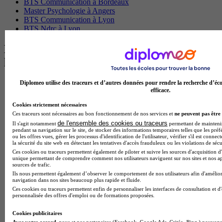
BTS Communication à Bordeaux
Master Psychologie à Angers
BTS Communication à Lyon
BTS Ndrc à Lyon
Les intitulés de diplôme par alternance
les plus recherchés
Diplomeo utilise des traceurs et d’autres données pour rendre la recherche d’éco
BTS Esf en alternance
efficace.
BTS Dietetique en alternance
BTS Mco en alternance
Cookies strictement nécessaires
BTS Pi en alternance
Ces traceurs sont nécessaires au bon fonctionnement de nos services et
ne peuvent pas être 
BTS Sp3s en alternance
de l'ensemble des cookies ou traceurs
Il s'agit notamment
permettant de maintenir 
Master CCA en alternance
pendant sa navigation sur le site, de stocker des informations temporaires telles que les préf
BTS Ndrc en alternance
ou les offres vues, gérer les processus d'identification de l'utilisateur, vérifier s'il est conn
la sécurité du site web en détectant les tentatives d'accès frauduleux ou les violations de sécu
BTS Sam en alternance
Ces cookies ou traceurs permettent également de piloter et suivre les sources d'acquisition d'
Cap Fleuriste en alternance
unique permettant de comprendre comment nos utilisateurs naviguent sur nos sites et nos ap
BTS Sio en alternance
sources de trafic.
MSc Marketing Digital en alternance
Ils nous permettent également d’observer le comportement de nos utilisateurs afin d'amélior
navigation dans nos sites beaucoup plus rapide et fluide.
BTS Gpme en alternance
Ces cookies ou traceurs permettent enfin de personnaliser les interfaces de consultation et d
Cap Electricien en alternance
personnalisée des offres d'emploi ou de formations proposées.
BTS Gpn en alternance
BTS Domotique en alternance
Cookies publicitaires
BAC Pro Agora en alternance