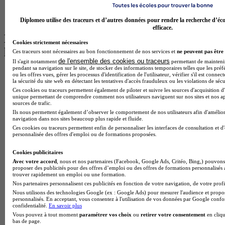
BTS Communication à Lyon
BTS Ndrc à Lyon
Diplomeo utilise des traceurs et d’autres données pour rendre la recherche d’éco
efficace.
Les intitulés de diplôme par alternance
Cookies strictement nécessaires
les plus recherchés
Ces traceurs sont nécessaires au bon fonctionnement de nos services et
ne peuvent pas être 
de l'ensemble des cookies ou traceurs
Il s'agit notamment
permettant de maintenir 
pendant sa navigation sur le site, de stocker des informations temporaires telles que les préf
BTS Esf en alternance
ou les offres vues, gérer les processus d'identification de l'utilisateur, vérifier s'il est conn
la sécurité du site web en détectant les tentatives d'accès frauduleux ou les violations de sécu
BTS Dietetique en alternance
Ces cookies ou traceurs permettent également de piloter et suivre les sources d'acquisition d'
BTS Mco en alternance
unique permettant de comprendre comment nos utilisateurs naviguent sur nos sites et nos ap
BTS Pi en alternance
sources de trafic.
BTS Sp3s en alternance
Ils nous permettent également d’observer le comportement de nos utilisateurs afin d'amélior
Master CCA en alternance
navigation dans nos sites beaucoup plus rapide et fluide.
BTS Ndrc en alternance
Ces cookies ou traceurs permettent enfin de personnaliser les interfaces de consultation et d
personnalisée des offres d'emploi ou de formations proposées.
BTS Sam en alternance
Cap Fleuriste en alternance
Cookies publicitaires
BTS Sio en alternance
Avec votre accord
, nous et nos partenaires (Facebook, Google Ads, Critéo, Bing,) pouvons 
MSc Marketing Digital en alternance
proposer des publicités pour des offres d’emploi ou des offres de formations personnalisés
BTS Gpme en alternance
trouver rapidement un emploi ou une formation.
Cap Electricien en alternance
Nos partenaires personnalisent ces publicités en fonction de votre navigation, de votre profil
BTS Gpn en alternance
Nous utilisons des technologies Google (ex : Google Ads) pour mesurer l'audience et propos
personnalisés. En acceptant, vous consentez à l'utilisation de vos données par Google conf
BTS Domotique en alternance
confidentialité.
En savoir plus
BAC Pro Agora en alternance
Vous pouvez à tout moment
paramétrer vos choix
ou
retirer votre consentement
en cliqu
BTS Sta en alternance
bas de page.