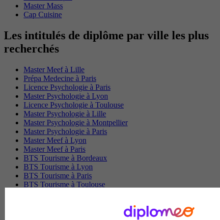
Master Mass
Cap Cuisine
Les intitulés de diplôme par ville les plus
recherchés
Master Meef à Lille
Prépa Medecine à Paris
Licence Psychologie à Paris
Master Psychologie à Lyon
Licence Psychologie à Toulouse
Master Psychologie à Lille
Master Psychologie à Montpellier
Master Psychologie à Paris
Master Meef à Lyon
Master Meef à Paris
BTS Tourisme à Bordeaux
BTS Tourisme à Lyon
BTS Tourisme à Paris
BTS Tourisme à Toulouse
Licence Psychologie à Lille
Master Informatique à Paris
BTS Communication à Bordeaux
Master Psychologie à Angers