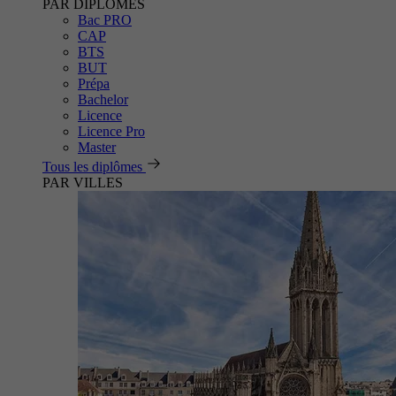
PAR DIPLÔMES
Bac PRO
CAP
BTS
BUT
Prépa
Bachelor
Licence
Licence Pro
Master
Tous les diplômes
PAR VILLES