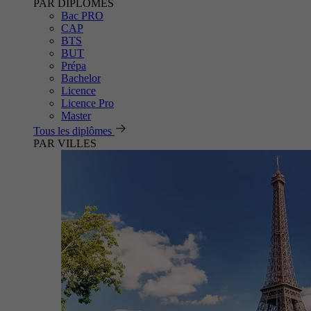
PAR DIPLÔMES
Bac PRO
CAP
BTS
BUT
Prépa
Bachelor
Licence
Licence Pro
Master
Tous les diplômes
PAR VILLES