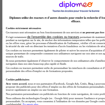
Master Informatique à Paris
BTS Communication à Bordeaux
Master Psychologie à Angers
BTS Communication à Lyon
Diplomeo utilise des traceurs et d’autres données pour rendre la recherche d’éco
BTS Ndrc à Lyon
efficace.
Cookies strictement nécessaires
Les intitulés de diplôme par alternance
Ces traceurs sont nécessaires au bon fonctionnement de nos services et
ne peuvent pas être 
les plus recherchés
de l'ensemble des cookies ou traceurs
Il s'agit notamment
permettant de maintenir 
pendant sa navigation sur le site, de stocker des informations temporaires telles que les préf
ou les offres vues, gérer les processus d'identification de l'utilisateur, vérifier s'il est conn
BTS Esf en alternance
la sécurité du site web en détectant les tentatives d'accès frauduleux ou les violations de sécu
BTS Dietetique en alternance
Ces cookies ou traceurs permettent également de piloter et suivre les sources d'acquisition d'
unique permettant de comprendre comment nos utilisateurs naviguent sur nos sites et nos ap
BTS Mco en alternance
sources de trafic.
BTS Pi en alternance
Ils nous permettent également d’observer le comportement de nos utilisateurs afin d'amélior
BTS Sp3s en alternance
navigation dans nos sites beaucoup plus rapide et fluide.
Master CCA en alternance
Ces cookies ou traceurs permettent enfin de personnaliser les interfaces de consultation et d
BTS Ndrc en alternance
personnalisée des offres d'emploi ou de formations proposées.
BTS Sam en alternance
Cap Fleuriste en alternance
Cookies publicitaires
BTS Sio en alternance
Avec votre accord
, nous et nos partenaires (Facebook, Google Ads, Critéo, Bing,) pouvons 
proposer des publicités pour des offres d’emploi ou des offres de formations personnalisés
MSc Marketing Digital en alternance
trouver rapidement un emploi ou une formation.
BTS Gpme en alternance
Nos partenaires personnalisent ces publicités en fonction de votre navigation, de votre profil
Cap Electricien en alternance
Nous utilisons des technologies Google (ex : Google Ads) pour mesurer l'audience et propos
BTS Gpn en alternance
personnalisés. En acceptant, vous consentez à l'utilisation de vos données par Google conf
confidentialité.
En savoir plus