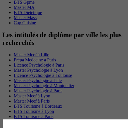
BTS Gpme
Master MA
BTS Dietetique
Master Mass
Cap Cuisine
Les intitulés de diplôme par ville les plus
recherchés
Master Meef à Lille
Prépa Medecine à Paris
Licence Psychologie à Paris
Master Psychologie à Lyon
Licence Psychologie à Toulouse
Master Psychologie à Lille
Master Psychologie à Montpellier
Master Psychologie à Paris
Master Meef à Lyon
Master Meef à Paris
BTS Tourisme à Bordeaux
BTS Tourisme à Lyon
BTS Tourisme à Paris
BTS Tourisme à Toulouse
Licence Psychologie à Lille