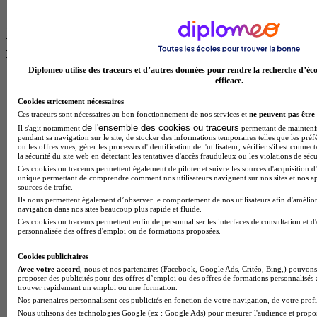
Cap Cuisine
Les intitulés de diplôme par ville les plus
recherchés
Diplomeo utilise des traceurs et d’autres données pour rendre la recherche d’éco
efficace.
Master Meef à Lille
Prépa Medecine à Paris
Cookies strictement nécessaires
Licence Psychologie à Paris
Ces traceurs sont nécessaires au bon fonctionnement de nos services et
ne peuvent pas être 
Master Psychologie à Lyon
de l'ensemble des cookies ou traceurs
Il s'agit notamment
permettant de maintenir 
Licence Psychologie à Toulouse
pendant sa navigation sur le site, de stocker des informations temporaires telles que les préf
Master Psychologie à Lille
ou les offres vues, gérer les processus d'identification de l'utilisateur, vérifier s'il est conn
la sécurité du site web en détectant les tentatives d'accès frauduleux ou les violations de sécu
Master Psychologie à Montpellier
Ces cookies ou traceurs permettent également de piloter et suivre les sources d'acquisition d'
Master Psychologie à Paris
unique permettant de comprendre comment nos utilisateurs naviguent sur nos sites et nos ap
Master Meef à Lyon
sources de trafic.
Master Meef à Paris
Ils nous permettent également d’observer le comportement de nos utilisateurs afin d'amélior
BTS Tourisme à Bordeaux
navigation dans nos sites beaucoup plus rapide et fluide.
BTS Tourisme à Lyon
Ces cookies ou traceurs permettent enfin de personnaliser les interfaces de consultation et d
personnalisée des offres d'emploi ou de formations proposées.
BTS Tourisme à Paris
BTS Tourisme à Toulouse
Cookies publicitaires
Licence Psychologie à Lille
Avec votre accord
, nous et nos partenaires (Facebook, Google Ads, Critéo, Bing,) pouvons 
Master Informatique à Paris
proposer des publicités pour des offres d’emploi ou des offres de formations personnalisés
BTS Communication à Bordeaux
trouver rapidement un emploi ou une formation.
Master Psychologie à Angers
Nos partenaires personnalisent ces publicités en fonction de votre navigation, de votre profil
BTS Communication à Lyon
Nous utilisons des technologies Google (ex : Google Ads) pour mesurer l'audience et propos