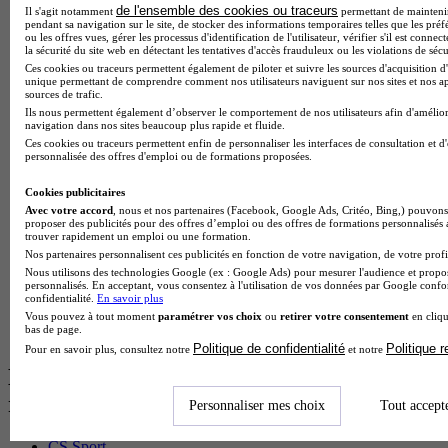
de l'ensemble des cookies ou traceurs
BTS Dietetique en alternance
Il s'agit notamment
permettant de maintenir 
pendant sa navigation sur le site, de stocker des informations temporaires telles que les préf
BTS Mco en alternance
ou les offres vues, gérer les processus d'identification de l'utilisateur, vérifier s'il est conn
BTS Pi en alternance
la sécurité du site web en détectant les tentatives d'accès frauduleux ou les violations de sécu
BTS Sp3s en alternance
Ces cookies ou traceurs permettent également de piloter et suivre les sources d'acquisition d'
unique permettant de comprendre comment nos utilisateurs naviguent sur nos sites et nos ap
Master CCA en alternance
sources de trafic.
BTS Ndrc en alternance
Ils nous permettent également d’observer le comportement de nos utilisateurs afin d'amélior
BTS Sam en alternance
navigation dans nos sites beaucoup plus rapide et fluide.
Cap Fleuriste en alternance
Ces cookies ou traceurs permettent enfin de personnaliser les interfaces de consultation et d
BTS Sio en alternance
personnalisée des offres d'emploi ou de formations proposées.
MSc Marketing Digital en alternance
BTS Gpme en alternance
Cookies publicitaires
Cap Electricien en alternance
Avec votre accord
, nous et nos partenaires (Facebook, Google Ads, Critéo, Bing,) pouvons 
proposer des publicités pour des offres d’emploi ou des offres de formations personnalisés
BTS Gpn en alternance
trouver rapidement un emploi ou une formation.
BTS Domotique en alternance
Nos partenaires personnalisent ces publicités en fonction de votre navigation, de votre profil
BAC Pro Agora en alternance
Nous utilisons des technologies Google (ex : Google Ads) pour mesurer l'audience et propos
BTS Sta en alternance
personnalisés. En acceptant, vous consentez à l'utilisation de vos données par Google conf
BTS Iris en alternance
confidentialité.
En savoir plus
BTS Tpl en alternance
Vous pouvez à tout moment
paramétrer vos choix
ou
retirer votre consentement
en cliqu
bas de page.
BTS Ati en alternance
Politique de confidentialité
Politique 
Pour en savoir plus, consultez notre
et notre
Les diplômes par filière les plus
recherchés
Personnaliser mes choix
Tout accept
CS Sport