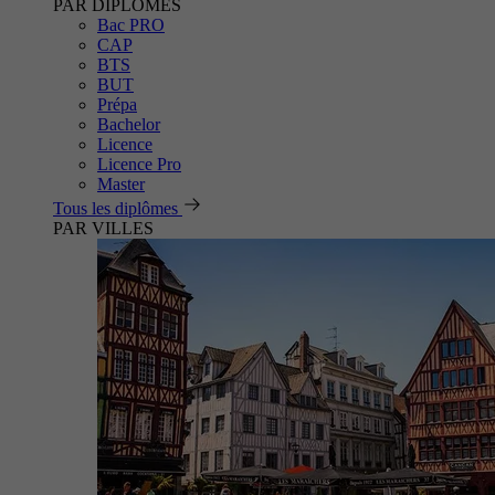
PAR DIPLÔMES
Bac PRO
CAP
BTS
BUT
Prépa
Bachelor
Licence
Licence Pro
Master
Tous les diplômes
PAR VILLES