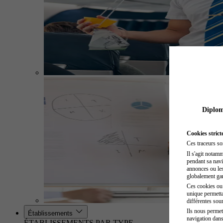
Diplome
Cookies strict
Ces traceurs so
Il s'agit notam
pendant sa navig
annonces ou les 
globalement gara
Ces cookies ou t
unique permetta
différentes sour
Ils nous permet
Établissements
navigation dans
ÉTABLISSEMENTS PAR TYPE