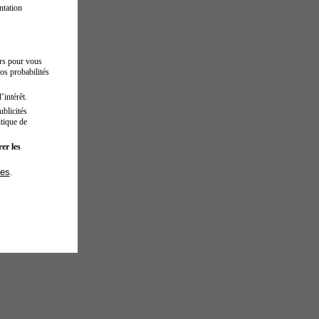
ntation
urs pour vous
os probabilités
’intérêt.
blicités
tique de
er les
ies
.