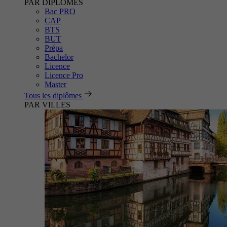
PAR DIPLÔMES
Bac PRO
CAP
BTS
BUT
Prépa
Bachelor
Licence
Licence Pro
Master
Tous les diplômes
PAR VILLES