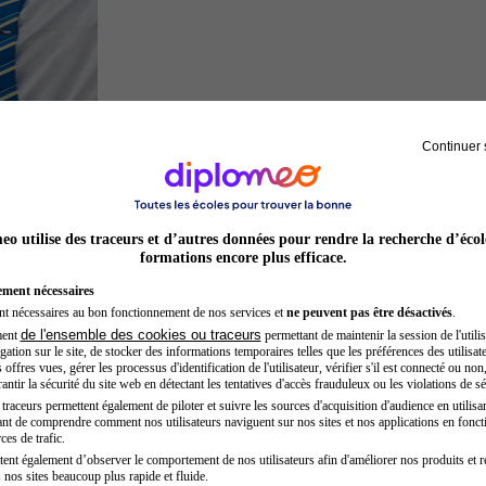
Continuer 
Hôtesse de l'air steward
o utilise des traceurs et d’autres données pour rendre la recherche d’écol
formations encore plus efficace.
ement nécessaires
nt nécessaires au bon fonctionnement de nos services et
ne peuvent pas être désactivés
.
de l'ensemble des cookies ou traceurs
ment
permettant de maintenir la session de l'utilis
ation sur le site, de stocker des informations temporaires telles que les préférences des utilisate
offres vues, gérer les processus d'identification de l'utilisateur, vérifier s'il est connecté ou non,
ntir la sécurité du site web en détectant les tentatives d'accès frauduleux ou les violations de sé
raceurs permettent également de piloter et suivre les sources d'acquisition d'audience en utilisan
nt de comprendre comment nos utilisateurs naviguent sur nos sites et nos applications en fonct
Chef de projet
ces de trafic.
tent également d’observer le comportement de nos utilisateurs afin d'améliorer nos produits et r
 nos sites beaucoup plus rapide et fluide.