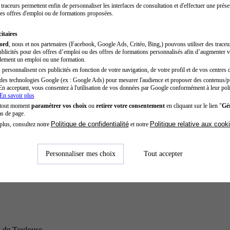
traceurs permettent enfin de personnaliser les interfaces de consultation et d'effectuer une prése
es offres d'emploi ou de formations proposées.
itaires
cord
, nous et nos partenaires (Facebook, Google Ads, Critéo, Bing,) pouvons utiliser des trace
blicités pour des offres d’emploi ou des offres de formations personnalisés afin d’augmenter v
dement un emploi ou une formation.
personnalisent ces publicités en fonction de votre navigation, de votre profil et de vos centres d
des technologies Google (ex : Google Ads) pour mesurer l'audience et proposer des contenus/pu
En acceptant, vous consentez à l'utilisation de vos données par Google conformément à leur poli
En savoir plus
 tout moment
paramétrer vos choix
ou
retirer votre consentement
en cliquant sur le lien "
Gér
as de page.
Politique de confidentialité
Politique relative aux cook
plus, consultez notre
et notre
Personnaliser mes choix
Tout accepter
s de Toulouse