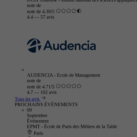
note de
note de 4.39/5
4.4
—
57 avis
AUDENCIA - Ecole de Management
note de
note de 4.71/5
4.7
—
102 avis
Tous les avis
PROCHAINS ÉVÈNEMENTS
09
Septembre
Événement
EPMT - École de Paris des Métiers de la Table
Paris