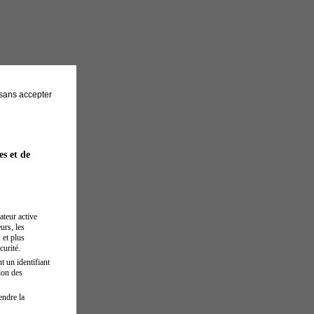
sans accepter
es et de
ateur active
urs, les
 et plus
curité.
t un identifiant
ion des
endre la