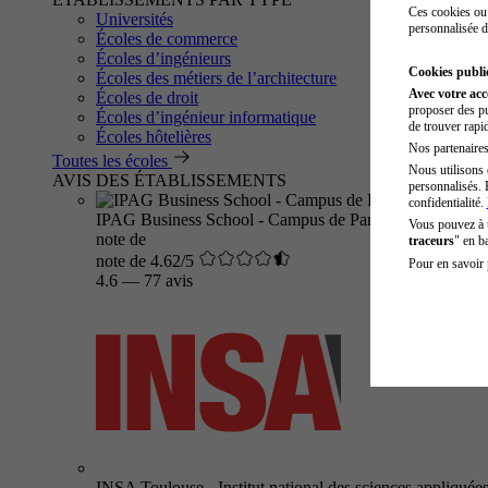
Ces cookies ou 
Universités
personnalisée d
Écoles de commerce
Écoles d’ingénieurs
Cookies public
Écoles des métiers de l’architecture
Avec votre ac
Écoles de droit
proposer des pu
Écoles d’ingénieur informatique
de trouver rapi
Écoles hôtelières
Nos partenaires 
Toutes les écoles
Nous utilisons 
AVIS DES ÉTABLISSEMENTS
personnalisés. 
confidentialité.
IPAG Business School - Campus de Paris
Vous pouvez à
note de
traceurs
" en b
note de 4.62/5
Pour en savoir 
4.6
—
77 avis
INSA Toulouse - Institut national des sciences appliquée