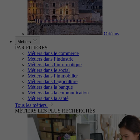
Orléans
Métiers
PAR FILIÈRES
Métiers dans le commerce
Métiers dans l’industrie
Métiers dans l’informatique
Métiers dans le social
Métiers dans l’immobilier
Métiers dans l’agriculture
Métiers dans la banque
Métiers dans la communication
Métiers dans la santé
Tous les métiers
MÉTIERS LES PLUS RECHERCHÉS