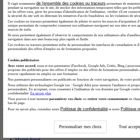
de l'ensemble des cookies ou traceurs
BTS Mco en alternance
Il s'agit notamment
permettant de maintenir 
pendant sa navigation sur le site, de stocker des informations temporaires telles que les préf
BTS Pi en alternance
ou les offres vues, gérer les processus d'identification de l'utilisateur, vérifier s'il est conn
BTS Sp3s en alternance
la sécurité du site web en détectant les tentatives d'accès frauduleux ou les violations de sécu
Master CCA en alternance
Ces cookies ou traceurs permettent également de piloter et suivre les sources d'acquisition d'
unique permettant de comprendre comment nos utilisateurs naviguent sur nos sites et nos ap
BTS Ndrc en alternance
sources de trafic.
BTS Sam en alternance
Ils nous permettent également d’observer le comportement de nos utilisateurs afin d'amélior
Cap Fleuriste en alternance
navigation dans nos sites beaucoup plus rapide et fluide.
BTS Sio en alternance
Ces cookies ou traceurs permettent enfin de personnaliser les interfaces de consultation et d
MSc Marketing Digital en alternance
personnalisée des offres d'emploi ou de formations proposées.
BTS Gpme en alternance
Cap Electricien en alternance
Cookies publicitaires
BTS Gpn en alternance
Avec votre accord
, nous et nos partenaires (Facebook, Google Ads, Critéo, Bing,) pouvons 
proposer des publicités pour des offres d’emploi ou des offres de formations personnalisés
BTS Domotique en alternance
trouver rapidement un emploi ou une formation.
BAC Pro Agora en alternance
Nos partenaires personnalisent ces publicités en fonction de votre navigation, de votre profil
BTS Sta en alternance
Nous utilisons des technologies Google (ex : Google Ads) pour mesurer l'audience et propos
BTS Iris en alternance
personnalisés. En acceptant, vous consentez à l'utilisation de vos données par Google conf
BTS Tpl en alternance
confidentialité.
En savoir plus
BTS Ati en alternance
Vous pouvez à tout moment
paramétrer vos choix
ou
retirer votre consentement
en cliqu
bas de page.
Politique de confidentialité
Politique 
Pour en savoir plus, consultez notre
et notre
Les diplômes par filière les plus
recherchés
Personnaliser mes choix
Tout accept
CS Sport
Master Sport