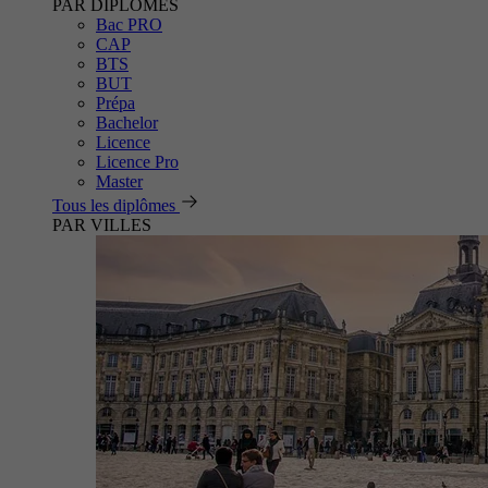
PAR DIPLÔMES
Bac PRO
CAP
BTS
BUT
Prépa
Bachelor
Licence
Licence Pro
Master
Tous les diplômes
PAR VILLES