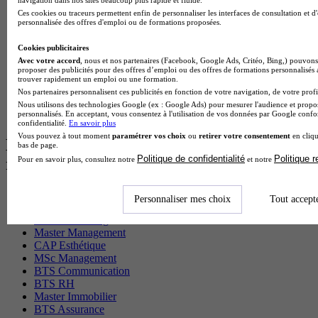
MSc Marketing Digital en alternance
BTS Gpme en alternance
Ces cookies ou traceurs permettent enfin de personnaliser les interfaces de consultation et d
personnalisée des offres d'emploi ou de formations proposées.
Cap Electricien en alternance
BTS Gpn en alternance
Cookies publicitaires
BTS Domotique en alternance
Avec votre accord
, nous et nos partenaires (Facebook, Google Ads, Critéo, Bing,) pouvons 
BAC Pro Agora en alternance
proposer des publicités pour des offres d’emploi ou des offres de formations personnalisés
BTS Sta en alternance
trouver rapidement un emploi ou une formation.
BTS Iris en alternance
Nos partenaires personnalisent ces publicités en fonction de votre navigation, de votre profil
BTS Tpl en alternance
Nous utilisons des technologies Google (ex : Google Ads) pour mesurer l'audience et propos
personnalisés. En acceptant, vous consentez à l'utilisation de vos données par Google conf
BTS Ati en alternance
confidentialité.
En savoir plus
Vous pouvez à tout moment
paramétrer vos choix
ou
retirer votre consentement
en cliqu
Les diplômes par filière les plus
bas de page.
Politique de confidentialité
Politique 
Pour en savoir plus, consultez notre
et notre
recherchés
CS Sport
Personnaliser mes choix
Tout accept
Master Sport
MBA Marketing
Master Management
CAP Esthétique
MSc Management
BTS Communication
BTS RH
Master Immobilier
BTS Assurance