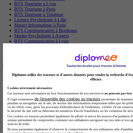
BTS Tourisme à Lyon
BTS Tourisme à Paris
BTS Tourisme à Toulouse
Licence Psychologie à Lille
Master Informatique à Paris
BTS Communication à Bordeaux
Master Psychologie à Angers
BTS Communication à Lyon
BTS Ndrc à Lyon
Les intitulés de diplôme par alternance
les plus recherchés
Diplomeo utilise des traceurs et d’autres données pour rendre la recherche d’éco
efficace.
BTS Esf en alternance
BTS Dietetique en alternance
Cookies strictement nécessaires
BTS Mco en alternance
Ces traceurs sont nécessaires au bon fonctionnement de nos services et
ne peuvent pas être 
BTS Pi en alternance
de l'ensemble des cookies ou traceurs
Il s'agit notamment
permettant de maintenir 
BTS Sp3s en alternance
pendant sa navigation sur le site, de stocker des informations temporaires telles que les préf
Master CCA en alternance
ou les offres vues, gérer les processus d'identification de l'utilisateur, vérifier s'il est conn
la sécurité du site web en détectant les tentatives d'accès frauduleux ou les violations de sécu
BTS Ndrc en alternance
Ces cookies ou traceurs permettent également de piloter et suivre les sources d'acquisition d'
BTS Sam en alternance
unique permettant de comprendre comment nos utilisateurs naviguent sur nos sites et nos ap
Cap Fleuriste en alternance
sources de trafic.
BTS Sio en alternance
Ils nous permettent également d’observer le comportement de nos utilisateurs afin d'amélior
navigation dans nos sites beaucoup plus rapide et fluide.