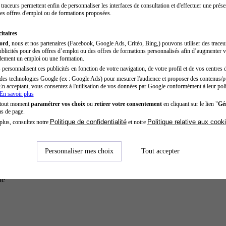
traceurs permettent enfin de personnaliser les interfaces de consultation et d'effectuer une prése
es offres d'emploi ou de formations proposées.
itaires
cord
, nous et nos partenaires (Facebook, Google Ads, Critéo, Bing,) pouvons utiliser des trace
blicités pour des offres d’emploi ou des offres de formations personnalisés afin d’augmenter v
dement un emploi ou une formation.
personnalisent ces publicités en fonction de votre navigation, de votre profil et de vos centres d
des technologies Google (ex : Google Ads) pour mesurer l'audience et proposer des contenus/pu
En acceptant, vous consentez à l'utilisation de vos données par Google conformément à leur poli
En savoir plus
 tout moment
paramétrer vos choix
ou
retirer votre consentement
en cliquant sur le lien "
Gér
as de page.
Politique de confidentialité
Politique relative aux cook
plus, consultez notre
et notre
Personnaliser mes choix
Tout accepter
té