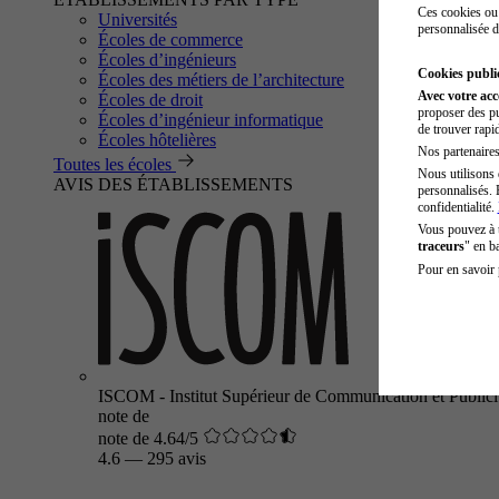
Ces cookies ou 
Universités
personnalisée d
Écoles de commerce
Écoles d’ingénieurs
Cookies public
Écoles des métiers de l’architecture
Avec votre ac
Écoles de droit
proposer des pu
Écoles d’ingénieur informatique
de trouver rapi
Écoles hôtelières
Nos partenaires 
Toutes les écoles
Nous utilisons 
AVIS DES ÉTABLISSEMENTS
personnalisés. 
confidentialité.
Vous pouvez à
traceurs
" en b
Pour en savoir 
ISCOM - Institut Supérieur de Communication et Publici
note de
note de 4.64/5
4.6
—
295 avis