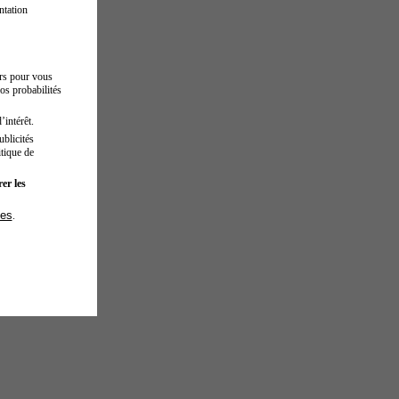
ntation
urs pour vous
os probabilités
’intérêt.
blicités
tique de
er les
ies
.