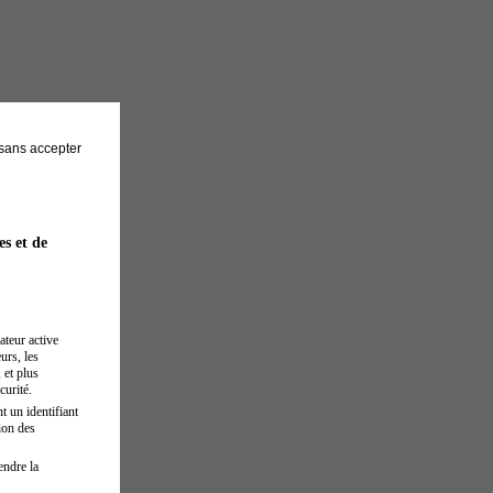
sans accepter
es et de
ateur active
urs, les
 et plus
curité.
t un identifiant
ion des
endre la