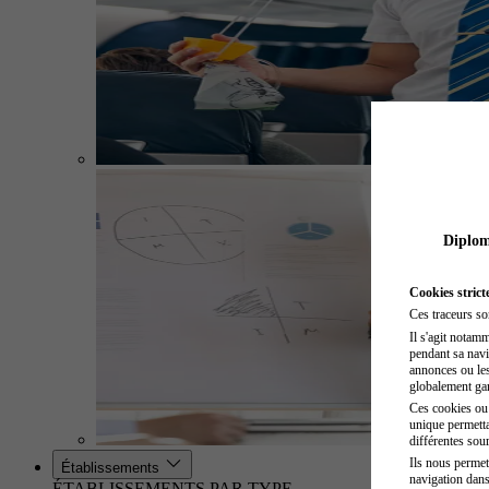
Diplome
Cookies strict
Ces traceurs so
Il s'agit notam
pendant sa navig
annonces ou les 
globalement gara
Ces cookies ou t
unique permetta
différentes sour
Ils nous permet
Établissements
navigation dans
ÉTABLISSEMENTS PAR TYPE