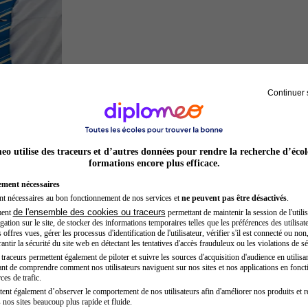
Continuer 
Hôtesse de l'air steward
o utilise des traceurs et d’autres données pour rendre la recherche d’écol
formations encore plus efficace.
ement nécessaires
nt nécessaires au bon fonctionnement de nos services et
ne peuvent pas être désactivés
.
de l'ensemble des cookies ou traceurs
ment
permettant de maintenir la session de l'utilis
ation sur le site, de stocker des informations temporaires telles que les préférences des utilisate
offres vues, gérer les processus d'identification de l'utilisateur, vérifier s'il est connecté ou non,
ntir la sécurité du site web en détectant les tentatives d'accès frauduleux ou les violations de sé
raceurs permettent également de piloter et suivre les sources d'acquisition d'audience en utilisan
nt de comprendre comment nos utilisateurs naviguent sur nos sites et nos applications en fonct
Chef de projet
ces de trafic.
tent également d’observer le comportement de nos utilisateurs afin d'améliorer nos produits et r
 nos sites beaucoup plus rapide et fluide.