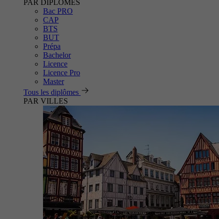
PAR DIPLÔMES
Bac PRO
CAP
BTS
BUT
Prépa
Bachelor
Licence
Licence Pro
Master
Tous les diplômes
PAR VILLES