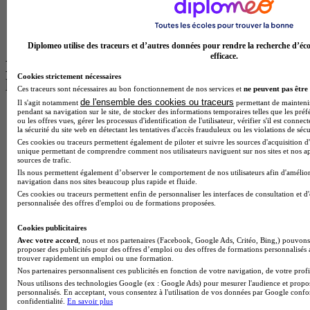
Master Psychologie à Angers
BTS Communication à Lyon
BTS Ndrc à Lyon
Diplomeo utilise des traceurs et d’autres données pour rendre la recherche d’éco
efficace.
Les intitulés de diplôme par alternance
Cookies strictement nécessaires
les plus recherchés
Ces traceurs sont nécessaires au bon fonctionnement de nos services et
ne peuvent pas être 
de l'ensemble des cookies ou traceurs
Il s'agit notamment
permettant de maintenir 
pendant sa navigation sur le site, de stocker des informations temporaires telles que les préf
BTS Esf en alternance
ou les offres vues, gérer les processus d'identification de l'utilisateur, vérifier s'il est conn
BTS Dietetique en alternance
la sécurité du site web en détectant les tentatives d'accès frauduleux ou les violations de sécu
BTS Mco en alternance
Ces cookies ou traceurs permettent également de piloter et suivre les sources d'acquisition d'
BTS Pi en alternance
unique permettant de comprendre comment nos utilisateurs naviguent sur nos sites et nos ap
sources de trafic.
BTS Sp3s en alternance
Ils nous permettent également d’observer le comportement de nos utilisateurs afin d'amélior
Master CCA en alternance
navigation dans nos sites beaucoup plus rapide et fluide.
BTS Ndrc en alternance
Ces cookies ou traceurs permettent enfin de personnaliser les interfaces de consultation et d
BTS Sam en alternance
personnalisée des offres d'emploi ou de formations proposées.
Cap Fleuriste en alternance
BTS Sio en alternance
Cookies publicitaires
MSc Marketing Digital en alternance
Avec votre accord
, nous et nos partenaires (Facebook, Google Ads, Critéo, Bing,) pouvons 
proposer des publicités pour des offres d’emploi ou des offres de formations personnalisés
BTS Gpme en alternance
trouver rapidement un emploi ou une formation.
Cap Electricien en alternance
Nos partenaires personnalisent ces publicités en fonction de votre navigation, de votre profil
BTS Gpn en alternance
Nous utilisons des technologies Google (ex : Google Ads) pour mesurer l'audience et propos
BTS Domotique en alternance
personnalisés. En acceptant, vous consentez à l'utilisation de vos données par Google conf
BAC Pro Agora en alternance
confidentialité.
En savoir plus