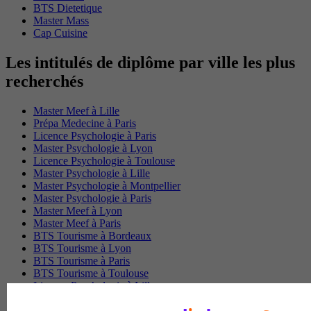
BTS Dietetique
Master Mass
Cap Cuisine
Les intitulés de diplôme par ville les plus
recherchés
Master Meef à Lille
Prépa Medecine à Paris
Licence Psychologie à Paris
Master Psychologie à Lyon
Licence Psychologie à Toulouse
Master Psychologie à Lille
Master Psychologie à Montpellier
Master Psychologie à Paris
Master Meef à Lyon
Master Meef à Paris
BTS Tourisme à Bordeaux
BTS Tourisme à Lyon
BTS Tourisme à Paris
BTS Tourisme à Toulouse
Licence Psychologie à Lille
Master Informatique à Paris
BTS Communication à Bordeaux