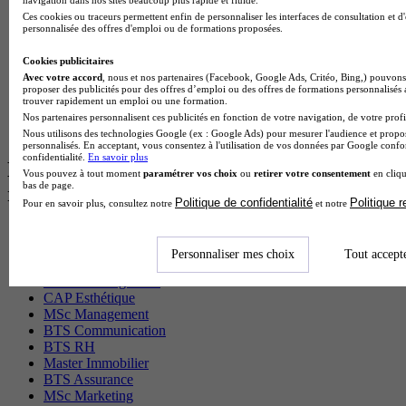
BTS Gpme en alternance
navigation dans nos sites beaucoup plus rapide et fluide.
Cap Electricien en alternance
Ces cookies ou traceurs permettent enfin de personnaliser les interfaces de consultation et d
personnalisée des offres d'emploi ou de formations proposées.
BTS Gpn en alternance
BTS Domotique en alternance
Cookies publicitaires
BAC Pro Agora en alternance
Avec votre accord
, nous et nos partenaires (Facebook, Google Ads, Critéo, Bing,) pouvons 
BTS Sta en alternance
proposer des publicités pour des offres d’emploi ou des offres de formations personnalisés
BTS Iris en alternance
trouver rapidement un emploi ou une formation.
BTS Tpl en alternance
Nos partenaires personnalisent ces publicités en fonction de votre navigation, de votre profil
BTS Ati en alternance
Nous utilisons des technologies Google (ex : Google Ads) pour mesurer l'audience et propos
personnalisés. En acceptant, vous consentez à l'utilisation de vos données par Google conf
confidentialité.
En savoir plus
Les diplômes par filière les plus
Vous pouvez à tout moment
paramétrer vos choix
ou
retirer votre consentement
en cliqu
bas de page.
recherchés
Politique de confidentialité
Politique 
Pour en savoir plus, consultez notre
et notre
CS Sport
Master Sport
Personnaliser mes choix
Tout accept
MBA Marketing
Master Management
CAP Esthétique
MSc Management
BTS Communication
BTS RH
Master Immobilier
BTS Assurance
MSc Marketing