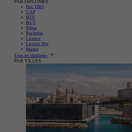
PAR DIPLÔMES
Bac PRO
CAP
BTS
BUT
Prépa
Bachelor
Licence
Licence Pro
Master
Tous les diplômes
PAR VILLES