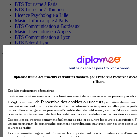
BTS Tourisme à Paris
BTS Tourisme à Toulouse
Licence Psychologie à Lille
Master Informatique à Paris
BTS Communication à Bordeaux
Master Psychologie à Angers
BTS Communication à Lyon
BTS Ndrc à Lyon
Les intitulés de diplôme par alternance
les plus recherchés
BTS Esf en alternance
Diplomeo utilise des traceurs et d’autres données pour rendre la recherche d’éco
efficace.
BTS Dietetique en alternance
BTS Mco en alternance
Cookies strictement nécessaires
BTS Pi en alternance
Ces traceurs sont nécessaires au bon fonctionnement de nos services et
ne peuvent pas être 
BTS Sp3s en alternance
de l'ensemble des cookies ou traceurs
Il s'agit notamment
permettant de maintenir 
Master CCA en alternance
pendant sa navigation sur le site, de stocker des informations temporaires telles que les préf
BTS Ndrc en alternance
ou les offres vues, gérer les processus d'identification de l'utilisateur, vérifier s'il est conn
la sécurité du site web en détectant les tentatives d'accès frauduleux ou les violations de sécu
BTS Sam en alternance
Ces cookies ou traceurs permettent également de piloter et suivre les sources d'acquisition d'
Cap Fleuriste en alternance
unique permettant de comprendre comment nos utilisateurs naviguent sur nos sites et nos ap
BTS Sio en alternance
sources de trafic.
MSc Marketing Digital en alternance
Ils nous permettent également d’observer le comportement de nos utilisateurs afin d'amélior