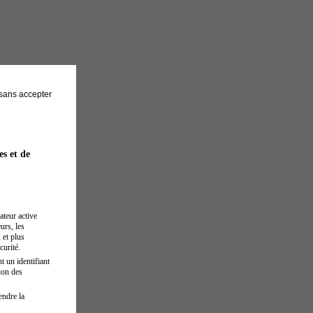
sans accepter
es et de
ateur active
urs, les
 et plus
curité.
t un identifiant
ion des
endre la