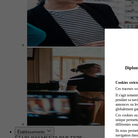
Diplome
Cookies strict
Ces traceurs so
Il s'agit notam
pendant sa navig
annonces ou les 
globalement gara
Ces cookies ou t
unique permetta
différentes sour
Ils nous permet
Établissements
navigation dans
ÉTABLISSEMENTS PAR TYPE