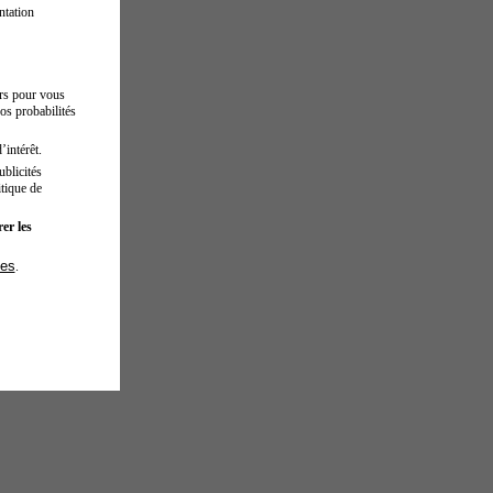
ntation
urs pour vous
os probabilités
’intérêt.
blicités
tique de
er les
ies
.