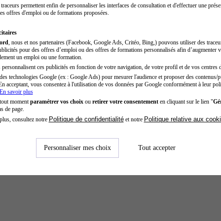
traceurs permettent enfin de personnaliser les interfaces de consultation et d'effectuer une prése
es offres d'emploi ou de formations proposées.
itaires
cord
, nous et nos partenaires (Facebook, Google Ads, Critéo, Bing,) pouvons utiliser des trace
blicités pour des offres d’emploi ou des offres de formations personnalisés afin d’augmenter v
dement un emploi ou une formation.
personnalisent ces publicités en fonction de votre navigation, de votre profil et de vos centres d
des technologies Google (ex : Google Ads) pour mesurer l'audience et proposer des contenus/pu
En acceptant, vous consentez à l'utilisation de vos données par Google conformément à leur poli
En savoir plus
 tout moment
paramétrer vos choix
ou
retirer votre consentement
en cliquant sur le lien "
Gér
as de page.
Politique de confidentialité
Politique relative aux cook
plus, consultez notre
et notre
Personnaliser mes choix
Tout accepter