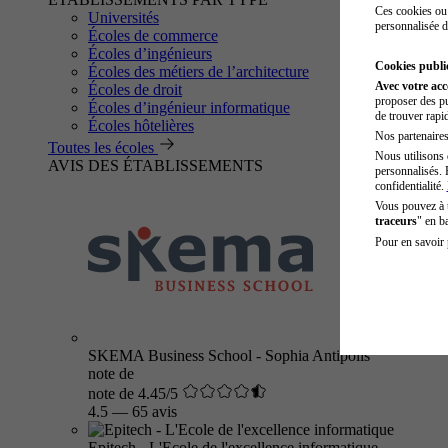
Ces cookies ou 
Universités
personnalisée d
Écoles de commerce
Écoles d’ingénieurs
Cookies public
Écoles des métiers de l’architecture
Avec votre ac
Écoles de droit
proposer des pu
Écoles d’ingénieur informatique
de trouver rapi
Écoles hôtelières
Nos partenaires 
Toutes les écoles
Nous utilisons 
AVIS DES ÉTABLISSEMENTS
personnalisés. 
confidentialité.
Vous pouvez à
traceurs
" en b
Pour en savoir 
SKEMA Business School - Sophia Antipolis
note de
note de 4.45/5
4.5
—
65 avis
Epitech - L'Ecole de l'excellence informatique