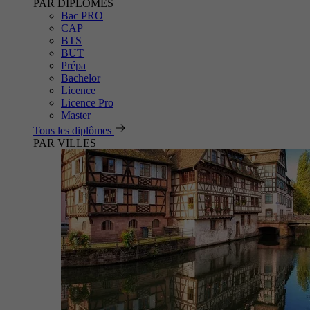
PAR DIPLÔMES
Bac PRO
CAP
BTS
BUT
Prépa
Bachelor
Licence
Licence Pro
Master
Tous les diplômes
PAR VILLES