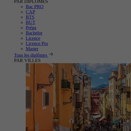
PAR DIPLÔMES
Bac PRO
CAP
BTS
BUT
Prépa
Bachelor
Licence
Licence Pro
Master
Tous les diplômes
PAR VILLES