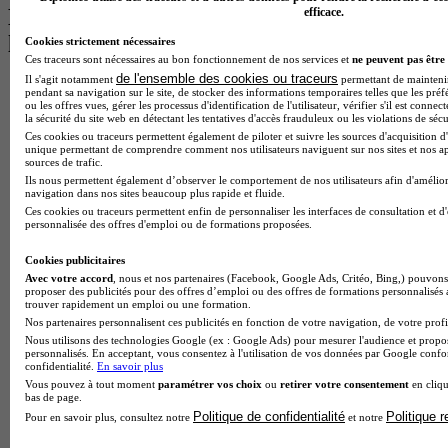
Les intitulés de diplôme par alternance
efficace.
les plus recherchés
Cookies strictement nécessaires
Ces traceurs sont nécessaires au bon fonctionnement de nos services et
ne peuvent pas être 
de l'ensemble des cookies ou traceurs
Il s'agit notamment
permettant de maintenir 
BTS Esf en alternance
pendant sa navigation sur le site, de stocker des informations temporaires telles que les préf
BTS Dietetique en alternance
ou les offres vues, gérer les processus d'identification de l'utilisateur, vérifier s'il est conn
la sécurité du site web en détectant les tentatives d'accès frauduleux ou les violations de sécu
BTS Mco en alternance
Ces cookies ou traceurs permettent également de piloter et suivre les sources d'acquisition d'
BTS Pi en alternance
unique permettant de comprendre comment nos utilisateurs naviguent sur nos sites et nos ap
BTS Sp3s en alternance
sources de trafic.
Master CCA en alternance
Ils nous permettent également d’observer le comportement de nos utilisateurs afin d'amélior
BTS Ndrc en alternance
navigation dans nos sites beaucoup plus rapide et fluide.
BTS Sam en alternance
Ces cookies ou traceurs permettent enfin de personnaliser les interfaces de consultation et d
personnalisée des offres d'emploi ou de formations proposées.
Cap Fleuriste en alternance
BTS Sio en alternance
Cookies publicitaires
MSc Marketing Digital en alternance
Avec votre accord
, nous et nos partenaires (Facebook, Google Ads, Critéo, Bing,) pouvons 
BTS Gpme en alternance
proposer des publicités pour des offres d’emploi ou des offres de formations personnalisés
Cap Electricien en alternance
trouver rapidement un emploi ou une formation.
BTS Gpn en alternance
Nos partenaires personnalisent ces publicités en fonction de votre navigation, de votre profil
BTS Domotique en alternance
Nous utilisons des technologies Google (ex : Google Ads) pour mesurer l'audience et propos
personnalisés. En acceptant, vous consentez à l'utilisation de vos données par Google conf
BAC Pro Agora en alternance
confidentialité.
En savoir plus
BTS Sta en alternance
Vous pouvez à tout moment
paramétrer vos choix
ou
retirer votre consentement
en cliqu
BTS Iris en alternance
bas de page.
BTS Tpl en alternance
Politique de confidentialité
Politique 
Pour en savoir plus, consultez notre
et notre
BTS Ati en alternance