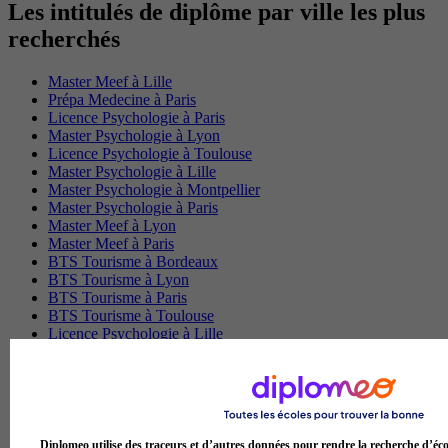
Les intitulés de diplôme par ville les plus
recherchés
Master Meef à Lille
Prépa Medecine à Paris
Licence Psychologie à Paris
Master Psychologie à Lyon
Licence Psychologie à Toulouse
Master Psychologie à Lille
Master Psychologie à Montpellier
Master Psychologie à Paris
Master Meef à Lyon
Master Meef à Paris
BTS Tourisme à Bordeaux
BTS Tourisme à Lyon
BTS Tourisme à Paris
BTS Tourisme à Toulouse
Licence Psychologie à Lille
Master Informatique à Paris
BTS Communication à Bordeaux
Master Psychologie à Angers
BTS Communication à Lyon
BTS Ndrc à Lyon
Diplomeo utilise des traceurs et d’autres données pour rendre la recherche d’éco