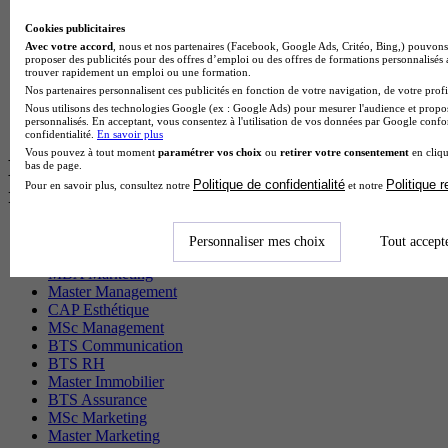
Cap Electricien en alternance
BTS Gpn en alternance
Cookies publicitaires
BTS Domotique en alternance
Avec votre accord
, nous et nos partenaires (Facebook, Google Ads, Critéo, Bing,) pouvons 
BAC Pro Agora en alternance
proposer des publicités pour des offres d’emploi ou des offres de formations personnalisés
BTS Sta en alternance
trouver rapidement un emploi ou une formation.
BTS Iris en alternance
Nos partenaires personnalisent ces publicités en fonction de votre navigation, de votre profil
BTS Tpl en alternance
Nous utilisons des technologies Google (ex : Google Ads) pour mesurer l'audience et propos
personnalisés. En acceptant, vous consentez à l'utilisation de vos données par Google conf
BTS Ati en alternance
confidentialité.
En savoir plus
Vous pouvez à tout moment
paramétrer vos choix
ou
retirer votre consentement
en cliqu
Les diplômes par filière les plus
bas de page.
Politique de confidentialité
Politique 
Pour en savoir plus, consultez notre
et notre
recherchés
CS Sport
Personnaliser mes choix
Tout accept
Master Sport
MBA Marketing
Master Management
CAP Esthétique
MSc Management
BTS Communication
BTS RH
Master Immobilier
BTS Assurance
MSc Marketing
Master Marketing