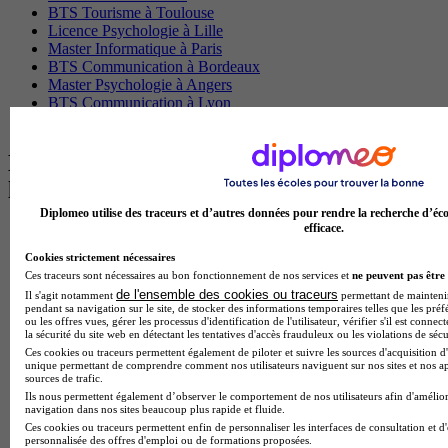
BTS Tourisme à Toulouse
Licence Psychologie à Lille
Master Informatique à Paris
BTS Communication à Bordeaux
Master Psychologie à Angers
BTS Communication à Lyon
BTS Ndrc à Lyon
Les intitulés de diplôme par alternance
les plus recherchés
Diplomeo utilise des traceurs et d’autres données pour rendre la recherche d’éco
efficace.
BTS Esf en alternance
BTS Dietetique en alternance
Cookies strictement nécessaires
BTS Mco en alternance
Ces traceurs sont nécessaires au bon fonctionnement de nos services et
ne peuvent pas être 
BTS Pi en alternance
de l'ensemble des cookies ou traceurs
Il s'agit notamment
permettant de maintenir 
BTS Sp3s en alternance
pendant sa navigation sur le site, de stocker des informations temporaires telles que les préf
Master CCA en alternance
ou les offres vues, gérer les processus d'identification de l'utilisateur, vérifier s'il est conn
la sécurité du site web en détectant les tentatives d'accès frauduleux ou les violations de sécu
BTS Ndrc en alternance
Ces cookies ou traceurs permettent également de piloter et suivre les sources d'acquisition d'
BTS Sam en alternance
unique permettant de comprendre comment nos utilisateurs naviguent sur nos sites et nos ap
Cap Fleuriste en alternance
sources de trafic.
BTS Sio en alternance
Ils nous permettent également d’observer le comportement de nos utilisateurs afin d'amélior
navigation dans nos sites beaucoup plus rapide et fluide.
MSc Marketing Digital en alternance
Ces cookies ou traceurs permettent enfin de personnaliser les interfaces de consultation et d
BTS Gpme en alternance
personnalisée des offres d'emploi ou de formations proposées.