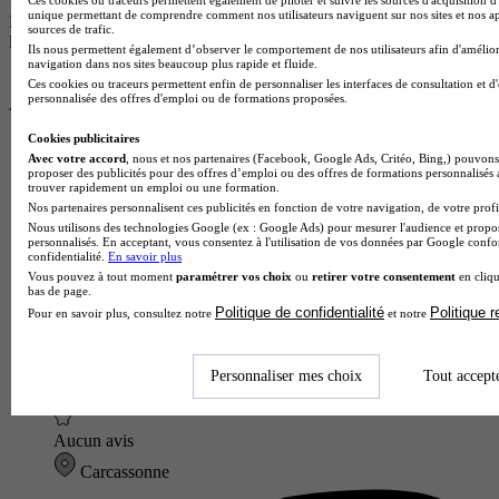
unique permettant de comprendre comment nos utilisateurs naviguent sur nos sites et nos ap
Pour plus d’informations, consultez nos
règles de fonctionnement de
sources de trafic.
la plateforme.
Ils nous permettent également d’observer le comportement de nos utilisateurs afin d'amélior
navigation dans nos sites beaucoup plus rapide et fluide.
Ces cookies ou traceurs permettent enfin de personnaliser les interfaces de consultation et d
personnalisée des offres d'emploi ou de formations proposées.
Cookies publicitaires
Avec votre accord
, nous et nos partenaires (Facebook, Google Ads, Critéo, Bing,) pouvons 
proposer des publicités pour des offres d’emploi ou des offres de formations personnalisés
trouver rapidement un emploi ou une formation.
Nos partenaires personnalisent ces publicités en fonction de votre navigation, de votre profil
Nous utilisons des technologies Google (ex : Google Ads) pour mesurer l'audience et propos
personnalisés. En acceptant, vous consentez à l'utilisation de vos données par Google conf
confidentialité.
En savoir plus
Vous pouvez à tout moment
paramétrer vos choix
ou
retirer votre consentement
en cliqu
bas de page.
Politique de confidentialité
Politique 
Pour en savoir plus, consultez notre
et notre
Personnaliser mes choix
Tout accept
LPO
Aucun avis
Carcassonne