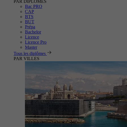
PAR DIPLÔMES
Bac PRO
CAP
BTS
BUT
Prépa
Bachelor
Licence
Licence Pro
Master
Tous les diplômes
PAR VILLES