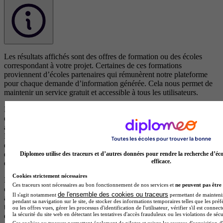
Les résultats affichés sont des offres de formation ou des écoles
correspondant à votre projet. Certaines de ces formations
proviennent d’écoles partenaires qui rémunèrent notre plateforme
pour chaque demande d’information générée. Cela nous permet de
maintenir un service gratuit et accessible à tous les utilisateurs.
Les offres de formation issues d’écoles partenaires (clients) sont
d’abord classées selon leur pertinence par rapport à votre recherche,
afin de vous proposer les formations les plus adaptées à vos besoins.
En cas de pertinence équivalente, les résultats sont ensuite ordonnés
en fonction d’un scoring précis qui met en avant les écoles qui
disposent d’éléments de visibilité, d’avis positifs et de campagnes en
Diplomeo utilise des traceurs et d’autres données pour rendre la recherche d’éco
efficace.
cours.
Cookies strictement nécessaires
Les formations proposées par des centres non partenaires (non
Ces traceurs sont nécessaires au bon fonctionnement de nos services et
ne peuvent pas être 
clients), qui ne versent aucune rémunération à notre plateforme,
de l'ensemble des cookies ou traceurs
Il s'agit notamment
permettant de maintenir 
apparaissent après celles des centres partenaires et sont également
pendant sa navigation sur le site, de stocker des informations temporaires telles que les préf
triées par pertinence. Elles sont reconnaissables par le fait qu’elles ne
ou les offres vues, gérer les processus d'identification de l'utilisateur, vérifier s'il est conn
la sécurité du site web en détectant les tentatives d'accès frauduleux ou les violations de sécu
disposent pas de logos.
Ces cookies ou traceurs permettent également de piloter et suivre les sources d'acquisition d'