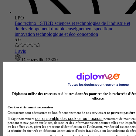
LPO
Bac techno - STI2D sciences et technologies de l'industrie et
du développement durable enseignement spécifique
innovation technologique et éco-conception
5.0
1 avis
Decazeville 12300
Au Lycée polyvalent La Découverte, le bac technologique
STI2D – Innovation technologique et éco-conception (ITEC)
forme des innovateurs capables de concevoir les produits
responsables de…
Diplomeo utilise des traceurs et d’autres données pour rendre la recherche d’éco
efficace.
Cookies strictement nécessaires
Ces traceurs sont nécessaires au bon fonctionnement de nos services et
ne peuvent pas être 
de l'ensemble des cookies ou traceurs
Il s'agit notamment
permettant de maintenir 
pendant sa navigation sur le site, de stocker des informations temporaires telles que les préf
ou les offres vues, gérer les processus d'identification de l'utilisateur, vérifier s'il est conn
la sécurité du site web en détectant les tentatives d'accès frauduleux ou les violations de sécu
Ces cookies ou traceurs permettent également de piloter et suivre les sources d'acquisition d'