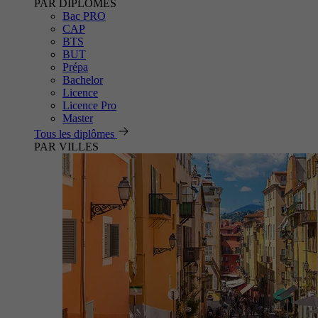
PAR DIPLÔMES
Bac PRO
CAP
BTS
BUT
Prépa
Bachelor
Licence
Licence Pro
Master
Tous les diplômes
PAR VILLES