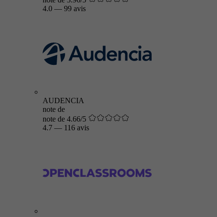
4.0
—
99 avis
AUDENCIA
note de
note de 4.66/5
4.7
—
116 avis