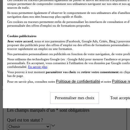
unique permettant de comprendre comment nos utilisateurs naviguent sur nos sites et nos ap
sources de trafic.
Ils nous permettent également d’observer le comportement de nos utilisateurs afin d'amélior
navigation dans nos sites beaucoup plus rapide et fluide.
Lycée général et technologique Champollion
Ces cookies ou traceurs permettent enfin de personnaliser les interfaces de consultation et d
Bac techno - STI2D sciences et technologies de l'industrie et
personnalisée des offres d'emploi ou de formations proposées.
du développement durable enseignement spécifique
innovation technologique et éco-conception
Cookies publicitaires
Avec votre accord
, nous et nos partenaires (Facebook, Google Ads, Critéo, Bing,) pouvons 
Figeac 46100
proposer des publicités pour des offres d’emploi ou des offres de formations personnalisés
Le Bac techno STI2D spécialité innovation technologique et
trouver rapidement un emploi ou une formation.
éco-conception (ITEC) proposé au Lycée général et
Nos partenaires personnalisent ces publicités en fonction de votre navigation, de votre profil
technologique Champollion forme aux enjeux de la
Nous utilisons des technologies Google (ex : Google Ads) pour mesurer l'audience et propos
personnalisés. En acceptant, vous consentez à l'utilisation de vos données par Google conf
conception industrielle dura…
confidentialité.
En savoir plus
Vous pouvez à tout moment
paramétrer vos choix
ou
retirer votre consentement
en cliqu
Voir plus
bas de page.
Politique de confidentialité
Politique 
Pour en savoir plus, consultez notre
et notre
Trouver ma formation
Je trouve mon école en 1 minute !
Réponds à quelques questions pour découvrir les formations
Personnaliser mes choix
Tout accept
qui te correspondent.
Les champs marqués d’un
*
sont obligatoires
Quel est ton statut ?