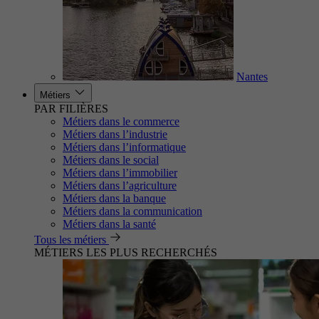
Nantes
Métiers
PAR FILIÈRES
Métiers dans le commerce
Métiers dans l’industrie
Métiers dans l’informatique
Métiers dans le social
Métiers dans l’immobilier
Métiers dans l’agriculture
Métiers dans la banque
Métiers dans la communication
Métiers dans la santé
Tous les métiers
MÉTIERS LES PLUS RECHERCHÉS