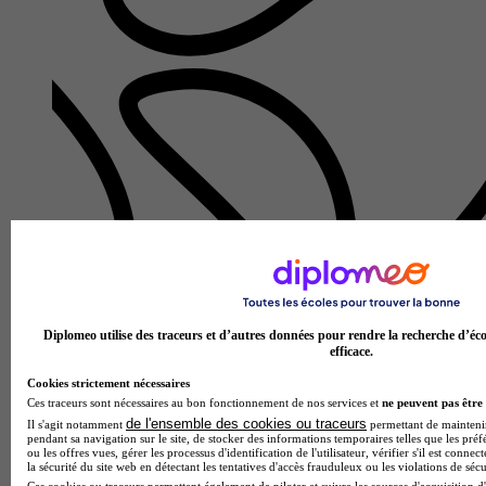
Lycée polyvalent Jean Moulin
Bac techno - STI2D sciences et technologies de l'industrie et
du développement durable enseignement spécifique énergie et
environnement
Angers 49000
Diplomeo utilise des traceurs et d’autres données pour rendre la recherche d’éco
efficace.
Le Bac Techno STI2D Sciences et Technologies de l'Industrie
et du Développement Durable avec enseignement spécifique
Cookies strictement nécessaires
Énergie et Environnement du Lycée polyvalent Jean Moulin
Ces traceurs sont nécessaires au bon fonctionnement de nos services et
ne peuvent pas être 
for…
de l'ensemble des cookies ou traceurs
Il s'agit notamment
permettant de maintenir 
pendant sa navigation sur le site, de stocker des informations temporaires telles que les préf
ou les offres vues, gérer les processus d'identification de l'utilisateur, vérifier s'il est conn
la sécurité du site web en détectant les tentatives d'accès frauduleux ou les violations de sécu
Ces cookies ou traceurs permettent également de piloter et suivre les sources d'acquisition d'