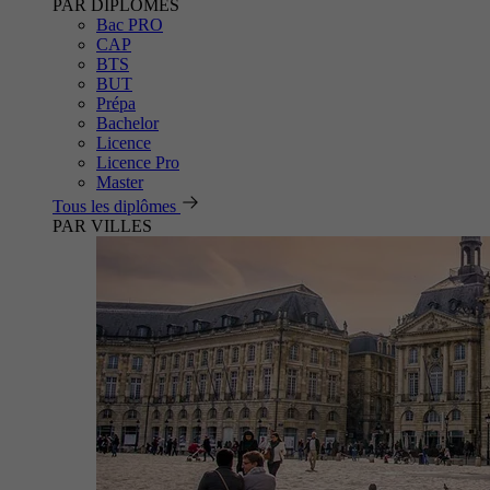
PAR DIPLÔMES
Bac PRO
CAP
BTS
BUT
Prépa
Bachelor
Licence
Licence Pro
Master
Tous les diplômes
PAR VILLES