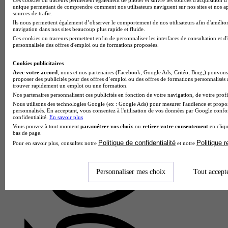
unique permettant de comprendre comment nos utilisateurs naviguent sur nos sites et nos ap
sources de trafic.
Ils nous permettent également d’observer le comportement de nos utilisateurs afin d'amélior
navigation dans nos sites beaucoup plus rapide et fluide.
Ces cookies ou traceurs permettent enfin de personnaliser les interfaces de consultation et d
personnalisée des offres d'emploi ou de formations proposées.
Cookies publicitaires
Avec votre accord
, nous et nos partenaires (Facebook, Google Ads, Critéo, Bing,) pouvons 
proposer des publicités pour des offres d’emploi ou des offres de formations personnalisés
trouver rapidement un emploi ou une formation.
Lycée polyvalent Pierre Mendès France
Nos partenaires personnalisent ces publicités en fonction de votre navigation, de votre profil
Bac techno - STI2D sciences et technologies de l'industrie et
Nous utilisons des technologies Google (ex : Google Ads) pour mesurer l'audience et propos
du développement durable enseignement spécifique
personnalisés. En acceptant, vous consentez à l'utilisation de vos données par Google conf
confidentialité.
En savoir plus
innovation technologique et éco-conception
Vous pouvez à tout moment
paramétrer vos choix
ou
retirer votre consentement
en cliqu
Rennes 35000
bas de page.
Le Bac technologique STI2D spécialité Innovation
Politique de confidentialité
Politique 
Pour en savoir plus, consultez notre
et notre
Technologique et Éco-conception du Lycée polyvalent Pierre
Mendès France forme les futurs acteurs de l'ingénierie
durable. Cette…
Personnaliser mes choix
Tout accept