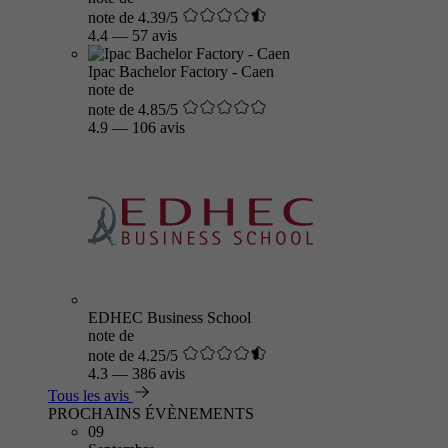
note de 4.39/5
4.4
—
57 avis
Ipac Bachelor Factory - Caen
note de
note de 4.85/5
4.9
—
106 avis
EDHEC Business School
note de
note de 4.25/5
4.3
—
386 avis
Tous les avis
PROCHAINS ÉVÈNEMENTS
09