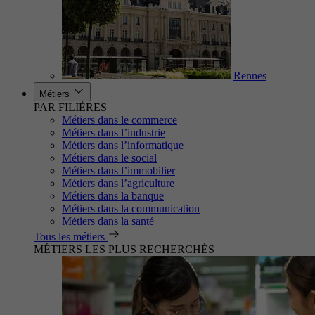
Rennes
Métiers
PAR FILIÈRES
Métiers dans le commerce
Métiers dans l’industrie
Métiers dans l’informatique
Métiers dans le social
Métiers dans l’immobilier
Métiers dans l’agriculture
Métiers dans la banque
Métiers dans la communication
Métiers dans la santé
Tous les métiers
MÉTIERS LES PLUS RECHERCHÉS