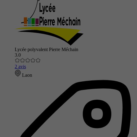
Lycée polyvalent Pierre Méchain
3.0
2 avis
Laon