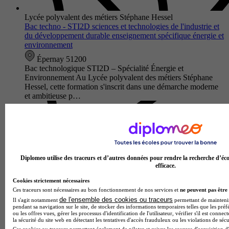
Lycée polyvalent des métiers Stéphane Hessel
Bac techno - STI2D sciences et technologies de l'industrie et
du développement durable enseignement spécifique énergie et
environnement
Épernay 51200
Bac technologique STI2D – Spécialité Énergie et
Environnement Au Lycée polyvalent des métiers Stéphane
Hessel, cette formation s'inscrit dans une démarche moderne
et ambitieuse p…
Diplomeo utilise des traceurs et d’autres données pour rendre la recherche d’éco
efficace.
Cookies strictement nécessaires
Ces traceurs sont nécessaires au bon fonctionnement de nos services et
ne peuvent pas être 
de l'ensemble des cookies ou traceurs
Il s'agit notamment
permettant de maintenir 
pendant sa navigation sur le site, de stocker des informations temporaires telles que les préf
ou les offres vues, gérer les processus d'identification de l'utilisateur, vérifier s'il est conn
la sécurité du site web en détectant les tentatives d'accès frauduleux ou les violations de sécu
Lycée Jean Monnet
Ces cookies ou traceurs permettent également de piloter et suivre les sources d'acquisition d'