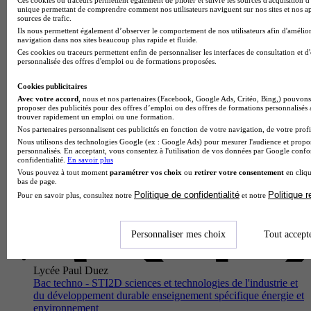
Bac techno - STI2D sciences et technologies de l'industrie et
unique permettant de comprendre comment nos utilisateurs naviguent sur nos sites et nos ap
du développement durable enseignement spécifique énergie et
sources de trafic.
environnement
Ils nous permettent également d’observer le comportement de nos utilisateurs afin d'amélior
navigation dans nos sites beaucoup plus rapide et fluide.
Crépy-en-Valois 60800
Ces cookies ou traceurs permettent enfin de personnaliser les interfaces de consultation et d
Le Bac Technologique STI2D au Lycée Jean Monnet forme
personnalisée des offres d'emploi ou de formations proposées.
des innovateurs capables d'imaginer et de concevoir les
solutions technologiques de demain. Dans l'enseignement
Cookies publicitaires
spécifique Énergie e…
Avec votre accord
, nous et nos partenaires (Facebook, Google Ads, Critéo, Bing,) pouvons 
proposer des publicités pour des offres d’emploi ou des offres de formations personnalisés
trouver rapidement un emploi ou une formation.
Nos partenaires personnalisent ces publicités en fonction de votre navigation, de votre profil
Nous utilisons des technologies Google (ex : Google Ads) pour mesurer l'audience et propos
personnalisés. En acceptant, vous consentez à l'utilisation de vos données par Google conf
confidentialité.
En savoir plus
Vous pouvez à tout moment
paramétrer vos choix
ou
retirer votre consentement
en cliqu
bas de page.
Politique de confidentialité
Politique 
Pour en savoir plus, consultez notre
et notre
Personnaliser mes choix
Tout accept
Lycée Paul Duez
Bac techno - STI2D sciences et technologies de l'industrie et
du développement durable enseignement spécifique énergie et
environnement