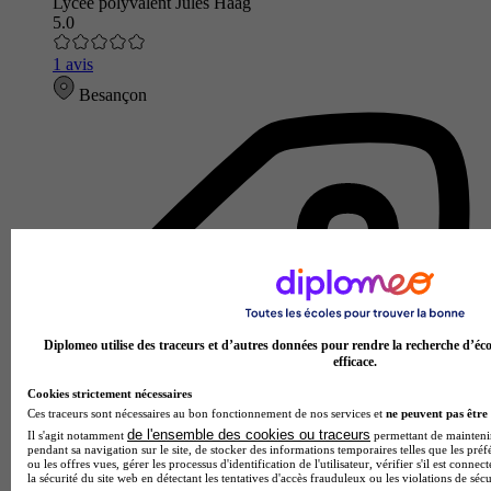
Lycée polyvalent Jules Haag
5.0
1 avis
Besançon
Diplomeo utilise des traceurs et d’autres données pour rendre la recherche d’éco
efficace.
Cookies strictement nécessaires
Ces traceurs sont nécessaires au bon fonctionnement de nos services et
ne peuvent pas être 
de l'ensemble des cookies ou traceurs
Il s'agit notamment
permettant de maintenir 
pendant sa navigation sur le site, de stocker des informations temporaires telles que les préf
ou les offres vues, gérer les processus d'identification de l'utilisateur, vérifier s'il est conn
la sécurité du site web en détectant les tentatives d'accès frauduleux ou les violations de sécu