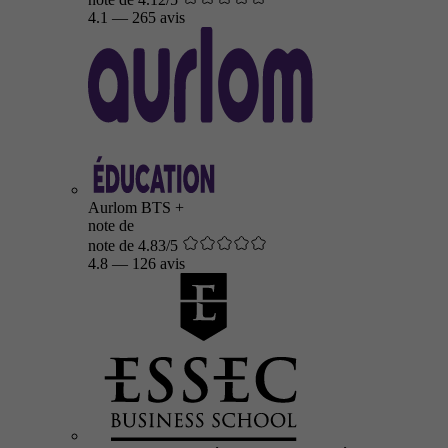
4.1
—
265 avis
Aurlom BTS +
note de
note de 4.83/5
4.8
—
126 avis