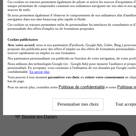
Ces cookies ou traceurs permettent également de piloter et suivre les sources d'acquisition d'
unique permettant de comprendre comment nos utilisateurs naviguent sur nos sites et nos ap
sources de trafic.
Lycée GT
Ils nous permettent également d’observer le comportement de nos utilisateurs afin d'amélior
navigation dans nos sites beaucoup plus rapide et fluide.
Voir l’établissement
Ces cookies ou traceurs permettent enfin de personnaliser les interfaces de consultation et d
personnalisée des offres d'emploi ou de formations proposées.
Cookies publicitaires
Avec votre accord
, nous et nos partenaires (Facebook, Google Ads, Critéo, Bing,) pouvons 
proposer des publicités pour des offres d’emploi ou des offres de formations personnalisés
trouver rapidement un emploi ou une formation.
Nos partenaires personnalisent ces publicités en fonction de votre navigation, de votre profil
Nous utilisons des technologies Google (ex : Google Ads) pour mesurer l'audience et propos
personnalisés. En acceptant, vous consentez à l'utilisation de vos données par Google conf
confidentialité.
En savoir plus
Vous pouvez à tout moment
paramétrer vos choix
ou
retirer votre consentement
en cliqu
bas de page.
Politique de confidentialité
Politique 
Pour en savoir plus, consultez notre
et notre
Lycée professionnel Jouffroy d'Abbans
Personnaliser mes choix
Tout accept
Aucun avis
Baume-les-Dames