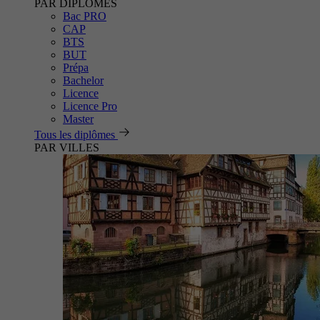
PAR DIPLÔMES
Bac PRO
CAP
BTS
BUT
Prépa
Bachelor
Licence
Licence Pro
Master
Tous les diplômes
PAR VILLES