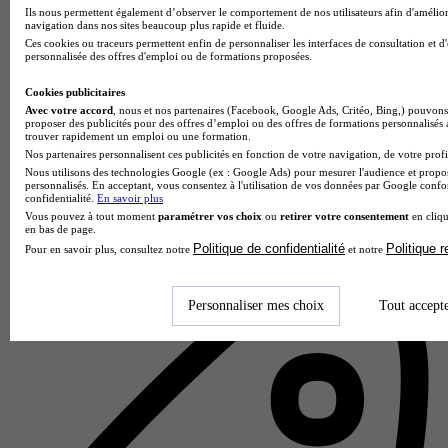
Ils nous permettent également d’observer le comportement de nos utilisateurs afin d'amélior
navigation dans nos sites beaucoup plus rapide et fluide.
Ces cookies ou traceurs permettent enfin de personnaliser les interfaces de consultation et d
personnalisée des offres d'emploi ou de formations proposées.
Cookies publicitaires
Avec votre accord
, nous et nos partenaires (Facebook, Google Ads, Critéo, Bing,) pouvons 
proposer des publicités pour des offres d’emploi ou des offres de formations personnalisés
trouver rapidement un emploi ou une formation.
Nos partenaires personnalisent ces publicités en fonction de votre navigation, de votre profil
Nous utilisons des technologies Google (ex : Google Ads) pour mesurer l'audience et propos
personnalisés. En acceptant, vous consentez à l'utilisation de vos données par Google conf
IFAG - Paris
confidentialité.
En savoir plus
4.6
Vous pouvez à tout moment
paramétrer vos choix
ou
retirer votre consentement
en cliqu
en bas de page.
13 avis
Politique de confidentialité
Politique 
Pour en savoir plus, consultez notre
et notre
Courbevoie
Personnaliser mes choix
Tout accept