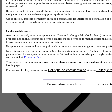
unique permettant de comprendre comment nos utilisateurs naviguent sur nos sites et nos ap
sources de trafic.
ICL - Nantes
Ils nous permettent également d’observer le comportement de nos utilisateurs afin d'amélior
navigation dans nos sites beaucoup plus rapide et fluide.
Ces cookies ou traceurs permettent enfin de personnaliser les interfaces de consultation et d
Aucun avis
personnalisée des offres d'emploi ou de formations proposées.
Nantes
Cookies publicitaires
Avec votre accord
, nous et nos partenaires (Facebook, Google Ads, Critéo, Bing,) pouvons 
proposer des publicités pour des offres d’emploi ou des offres de formations personnalisés
trouver rapidement un emploi ou une formation.
Nos partenaires personnalisent ces publicités en fonction de votre navigation, de votre profil
Nous utilisons des technologies Google (ex : Google Ads) pour mesurer l'audience et propos
personnalisés. En acceptant, vous consentez à l'utilisation de vos données par Google conf
confidentialité.
En savoir plus
Vous pouvez à tout moment
paramétrer vos choix
ou
retirer votre consentement
en cliqu
bas de page.
Politique de confidentialité
Politique 
Pour en savoir plus, consultez notre
et notre
Personnaliser mes choix
Tout accept