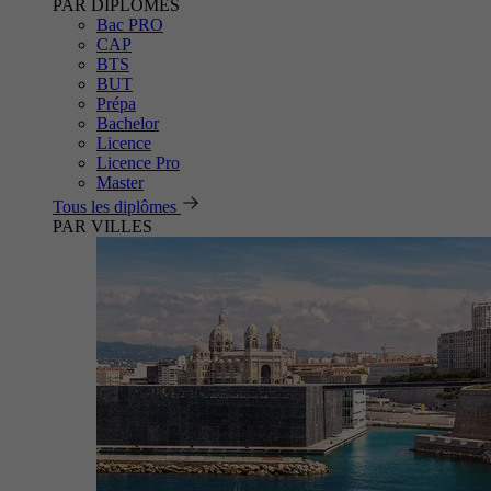
PAR DIPLÔMES
Bac PRO
CAP
BTS
BUT
Prépa
Bachelor
Licence
Licence Pro
Master
Tous les diplômes
PAR VILLES