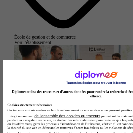
École de gestion et de commerce
Voir l’établissement
Diplomeo utilise des traceurs et d’autres données pour rendre la recherche d’éco
efficace.
Cookies strictement nécessaires
Ces traceurs sont nécessaires au bon fonctionnement de nos services et
ne peuvent pas être 
de l'ensemble des cookies ou traceurs
Il s'agit notamment
permettant de maintenir 
pendant sa navigation sur le site, de stocker des informations temporaires telles que les préf
ou les offres vues, gérer les processus d'identification de l'utilisateur, vérifier s'il est conn
la sécurité du site web en détectant les tentatives d'accès frauduleux ou les violations de sécu
Ces cookies ou traceurs permettent également de piloter et suivre les sources d'acquisition d'