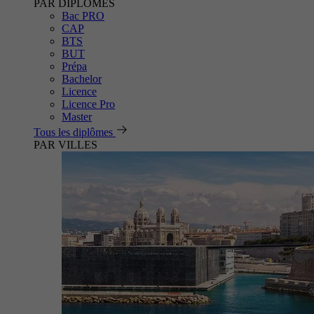
PAR DIPLÔMES
Bac PRO
CAP
BTS
BUT
Prépa
Bachelor
Licence
Licence Pro
Master
Tous les diplômes
PAR VILLES