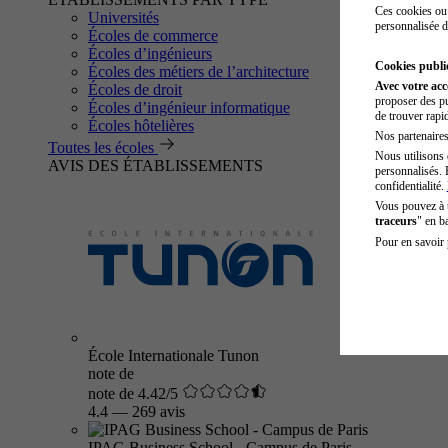
Ces cookies ou 
Universités
personnalisée d
Écoles de commerce
Écoles d’ingénieurs
Cookies public
Écoles des métiers de l’architecture
Avec votre ac
Écoles de droit
proposer des pu
Écoles d’ingénieur informatique
de trouver rapi
Écoles hôtelières
Nos partenaires 
Toutes les écoles
Nous utilisons 
AVIS DES ÉTABLISSEMENTS
personnalisés. 
confidentialité.
Vous pouvez à
traceurs
" en b
Pour en savoir 
École Internationale Tunon
note de
note de 4.42/5
4.4
—
269 avis
IPAG Business School - Campus de Paris