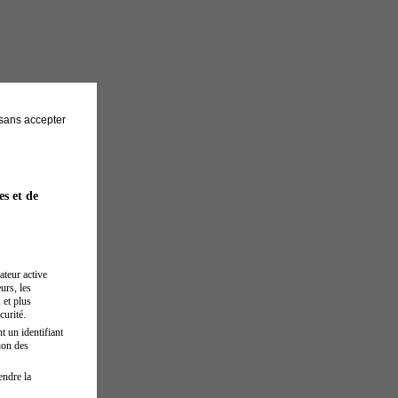
sans accepter
es et de
ateur active
urs, les
 et plus
curité.
t un identifiant
ion des
endre la