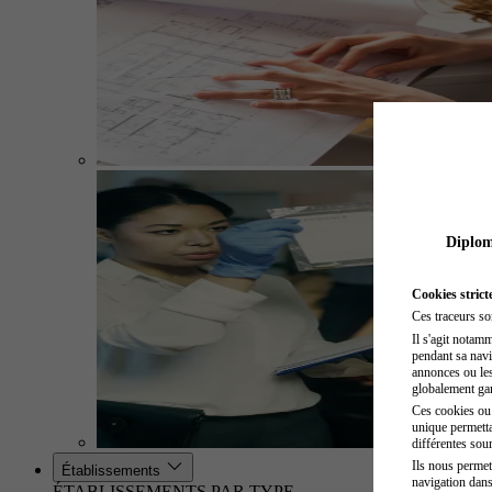
Diplome
Cookies strict
Ces traceurs so
Il s'agit notam
pendant sa navig
annonces ou les 
globalement gara
Ces cookies ou t
unique permetta
différentes sour
Ils nous permet
Établissements
navigation dans
ÉTABLISSEMENTS PAR TYPE