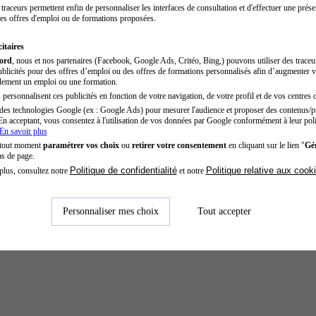
traceurs permettent enfin de personnaliser les interfaces de consultation et d'effectuer une prése
es offres d'emploi ou de formations proposées.
itaires
cord
, nous et nos partenaires (Facebook, Google Ads, Critéo, Bing,) pouvons utiliser des trace
blicités pour des offres d’emploi ou des offres de formations personnalisés afin d’augmenter v
dement un emploi ou une formation.
personnalisent ces publicités en fonction de votre navigation, de votre profil et de vos centres d
des technologies Google (ex : Google Ads) pour mesurer l'audience et proposer des contenus/pu
En acceptant, vous consentez à l'utilisation de vos données par Google conformément à leur poli
En savoir plus
 tout moment
paramétrer vos choix
ou
retirer votre consentement
en cliquant sur le lien "
Gér
as de page.
Politique de confidentialité
Politique relative aux cook
plus, consultez notre
et notre
Personnaliser mes choix
Tout accepter