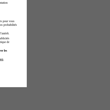
ntation
urs pour vous
os probabilités
’intérêt.
blicités
tique de
er les
ies
.