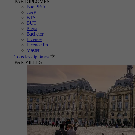
PAR DIPLÔMES
Bac PRO
CAP
BTS
BUT
Prépa
Bachelor
Licence
Licence Pro
Master
Tous les diplômes
PAR VILLES