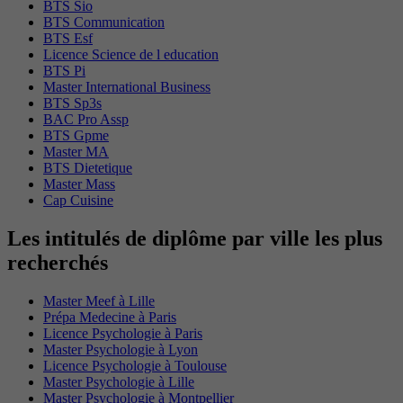
BTS Sio
BTS Communication
BTS Esf
Licence Science de l education
BTS Pi
Master International Business
BTS Sp3s
BAC Pro Assp
BTS Gpme
Master MA
BTS Dietetique
Master Mass
Cap Cuisine
Les intitulés de diplôme par ville les plus
recherchés
Master Meef à Lille
Prépa Medecine à Paris
Licence Psychologie à Paris
Master Psychologie à Lyon
Licence Psychologie à Toulouse
Master Psychologie à Lille
Master Psychologie à Montpellier