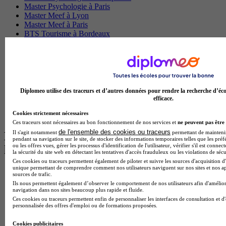
Master Psychologie à Paris
Master Meef à Lyon
Master Meef à Paris
BTS Tourisme à Bordeaux
BTS Tourisme à Lyon
BTS Tourisme à Paris
BTS Tourisme à Toulouse
Licence Psychologie à Lille
Master Informatique à Paris
BTS Communication à Bordeaux
Diplomeo utilise des traceurs et d’autres données pour rendre la recherche d’éco
Master Psychologie à Angers
efficace.
BTS Communication à Lyon
Cookies strictement nécessaires
BTS Ndrc à Lyon
Ces traceurs sont nécessaires au bon fonctionnement de nos services et
ne peuvent pas être 
de l'ensemble des cookies ou traceurs
Il s'agit notamment
permettant de maintenir 
Les intitulés de diplôme par alternance
pendant sa navigation sur le site, de stocker des informations temporaires telles que les préf
ou les offres vues, gérer les processus d'identification de l'utilisateur, vérifier s'il est conn
les plus recherchés
la sécurité du site web en détectant les tentatives d'accès frauduleux ou les violations de sécu
Ces cookies ou traceurs permettent également de piloter et suivre les sources d'acquisition d'
unique permettant de comprendre comment nos utilisateurs naviguent sur nos sites et nos ap
BTS Esf en alternance
sources de trafic.
BTS Dietetique en alternance
Ils nous permettent également d’observer le comportement de nos utilisateurs afin d'amélior
BTS Mco en alternance
navigation dans nos sites beaucoup plus rapide et fluide.
BTS Pi en alternance
Ces cookies ou traceurs permettent enfin de personnaliser les interfaces de consultation et d
personnalisée des offres d'emploi ou de formations proposées.
BTS Sp3s en alternance
Master CCA en alternance
Cookies publicitaires
BTS Ndrc en alternance