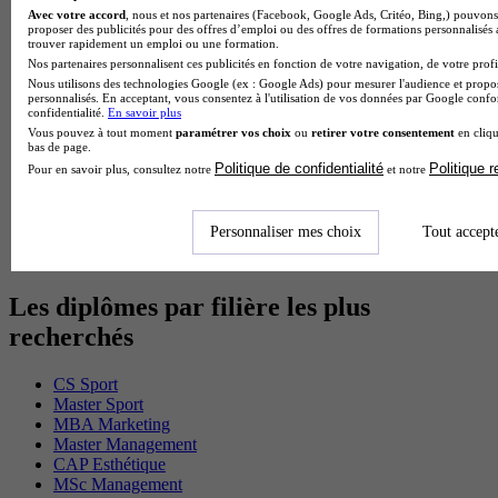
Avec votre accord
, nous et nos partenaires (Facebook, Google Ads, Critéo, Bing,) pouvons 
BTS Sam en alternance
proposer des publicités pour des offres d’emploi ou des offres de formations personnalisés
Cap Fleuriste en alternance
trouver rapidement un emploi ou une formation.
BTS Sio en alternance
Nos partenaires personnalisent ces publicités en fonction de votre navigation, de votre profil
MSc Marketing Digital en alternance
Nous utilisons des technologies Google (ex : Google Ads) pour mesurer l'audience et propos
BTS Gpme en alternance
personnalisés. En acceptant, vous consentez à l'utilisation de vos données par Google conf
confidentialité.
En savoir plus
Cap Electricien en alternance
Vous pouvez à tout moment
paramétrer vos choix
ou
retirer votre consentement
en cliqu
BTS Gpn en alternance
bas de page.
BTS Domotique en alternance
Politique de confidentialité
Politique 
Pour en savoir plus, consultez notre
et notre
BAC Pro Agora en alternance
BTS Sta en alternance
BTS Iris en alternance
Personnaliser mes choix
Tout accept
BTS Tpl en alternance
BTS Ati en alternance
Les diplômes par filière les plus
recherchés
CS Sport
Master Sport
MBA Marketing
Master Management
CAP Esthétique
MSc Management