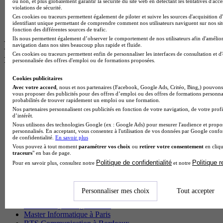
ou non, et plus globalement garantir la sécurité du site web en détectant les tentatives d'acc
BTS Dietetique
violations de sécurité.
Master Mass
Ces cookies ou traceurs permettent également de piloter et suivre les sources d'acquisition d
Cap Cuisine
identifiant unique permettant de comprendre comment nos utilisateurs naviguent sur nos site
fonction des différentes sources de trafic.
Ils nous permettent également d’observer le comportement de nos utilisateurs afin d'amélior
Les intitulés de diplôme par ville les plus
navigation dans nos sites beaucoup plus rapide et fluide.
Ces cookies ou traceurs permettent enfin de personnaliser les interfaces de consultation et d
recherchés
personnalisée des offres d'emploi ou de formations proposées.
Cookies publicitaires
Master Meef à Lille
Avec votre accord
, nous et nos partenaires (Facebook, Google Ads, Critéo, Bing,) pouvons 
Prépa Medecine à Paris
vous proposer des publicités pour des offres d’emploi ou des offres de formations personna
Licence Psychologie à Paris
probabilités de trouver rapidement un emploi ou une formation.
Master Psychologie à Lyon
Nos partenaires personnalisent ces publicités en fonction de votre navigation, de votre profi
Licence Psychologie à Toulouse
d’intérêt.
Master Psychologie à Lille
Nous utilisons des technologies Google (ex : Google Ads) pour mesurer l'audience et propos
personnalisés. En acceptant, vous consentez à l'utilisation de vos données par Google conf
Master Psychologie à Montpellier
de confidentialité.
En savoir plus
Master Psychologie à Paris
Vous pouvez à tout moment
paramétrer vos choix
ou
retirer votre consentement
en cliqu
Master Meef à Lyon
traceurs
" en bas de page.
Master Meef à Paris
Politique de confidentialité
Politique 
Pour en savoir plus, consultez notre
et notre
BTS Tourisme à Bordeaux
BTS Tourisme à Lyon
BTS Tourisme à Paris
Personnaliser mes choix
Tout accepter
BTS Tourisme à Toulouse
Licence Psychologie à Lille
Master Informatique à Paris