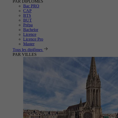
PAR DIPLÔMES
Bac PRO
CAP
BTS
BUT
Prépa
Bachelor
Licence
Licence Pro
Master
Tous les diplômes
PAR VILLES