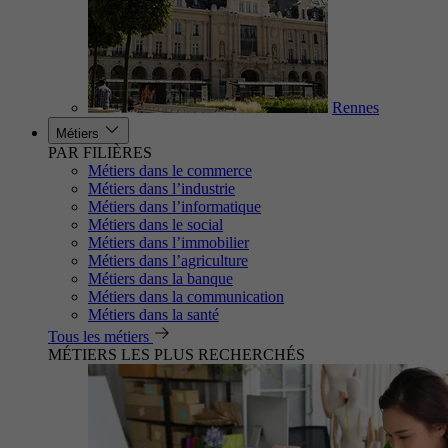
Rennes
Métiers
PAR FILIÈRES
Métiers dans le commerce
Métiers dans l’industrie
Métiers dans l’informatique
Métiers dans le social
Métiers dans l’immobilier
Métiers dans l’agriculture
Métiers dans la banque
Métiers dans la communication
Métiers dans la santé
Tous les métiers
MÉTIERS LES PLUS RECHERCHÉS