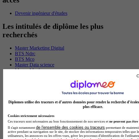
accès
Devenir ingénieur d'études
Les intitulés de diplôme les plus
recherchés
Master Marketing Digital
BTS Ndrc
BTS Mco
Master Data science
Master Meef
MBA International Business
C
BTS Sam
BTS Sio
BTS Communication
BTS Esf
Diplomeo utilise des traceurs et d’autres données pour rendre la recherche d’école
Licence Science de l education
plus efficace.
BTS Pi
Master International Business
Cookies strictement nécessaires
BTS Sp3s
Ces traceurs sont nécessaires au bon fonctionnement de nos services et
ne peuvent pas être 
BAC Pro Assp
de l'ensemble des cookies ou traceurs
Il s'agit notamment
permettant de maintenir 
BTS Gpme
active pendant sa navigation sur le site, de stocker des informations temporaires telles que l
utilisateurs, les annonces ou les offres vues, gérer les processus d'identification de l'utilisateu
Master MA