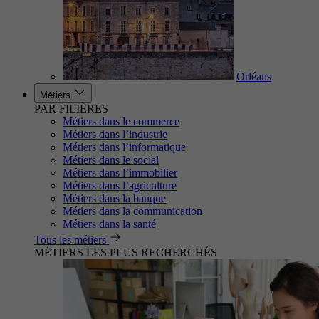
Orléans
Métiers
PAR FILIÈRES
Métiers dans le commerce
Métiers dans l’industrie
Métiers dans l’informatique
Métiers dans le social
Métiers dans l’immobilier
Métiers dans l’agriculture
Métiers dans la banque
Métiers dans la communication
Métiers dans la santé
Tous les métiers
MÉTIERS LES PLUS RECHERCHÉS