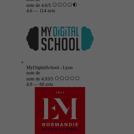
note de 4.6/5
4.6
—
114 avis
MyDigitalSchool - Lyon
note de
note de 4.93/5
4.9
—
60 avis