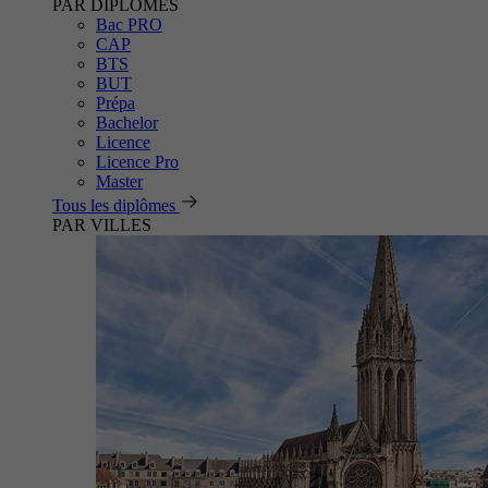
PAR DIPLÔMES
Bac PRO
CAP
BTS
BUT
Prépa
Bachelor
Licence
Licence Pro
Master
Tous les diplômes
PAR VILLES