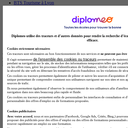
BTS Tourisme à Lyon
BTS Tourisme à Paris
BTS Tourisme à Toulouse
Licence Psychologie à Lille
Master Informatique à Paris
BTS Communication à Bordeaux
Master Psychologie à Angers
Diplomeo utilise des traceurs et d’autres données pour rendre la recherche d’éco
BTS Communication à Lyon
efficace.
BTS Ndrc à Lyon
Cookies strictement nécessaires
Ces traceurs sont nécessaires au bon fonctionnement de nos services et
ne peuvent pas être 
Les intitulés de diplôme par alternance
de l'ensemble des cookies ou traceurs
Il s'agit notamment
permettant de maintenir 
les plus recherchés
pendant sa navigation sur le site, de stocker des informations temporaires telles que les préf
ou les offres vues, gérer les processus d'identification de l'utilisateur, vérifier s'il est conn
la sécurité du site web en détectant les tentatives d'accès frauduleux ou les violations de sécu
BTS Esf en alternance
Ces cookies ou traceurs permettent également de piloter et suivre les sources d'acquisition d'
unique permettant de comprendre comment nos utilisateurs naviguent sur nos sites et nos ap
BTS Dietetique en alternance
sources de trafic.
BTS Mco en alternance
Ils nous permettent également d’observer le comportement de nos utilisateurs afin d'amélior
BTS Pi en alternance
navigation dans nos sites beaucoup plus rapide et fluide.
BTS Sp3s en alternance
Ces cookies ou traceurs permettent enfin de personnaliser les interfaces de consultation et d
personnalisée des offres d'emploi ou de formations proposées.
Master CCA en alternance
BTS Ndrc en alternance
Cookies publicitaires
BTS Sam en alternance
Avec votre accord
, nous et nos partenaires (Facebook, Google Ads, Critéo, Bing,) pouvons 
Cap Fleuriste en alternance
proposer des publicités pour des offres d’emploi ou des offres de formations personnalisés
BTS Sio en alternance
trouver rapidement un emploi ou une formation.
MSc Marketing Digital en alternance