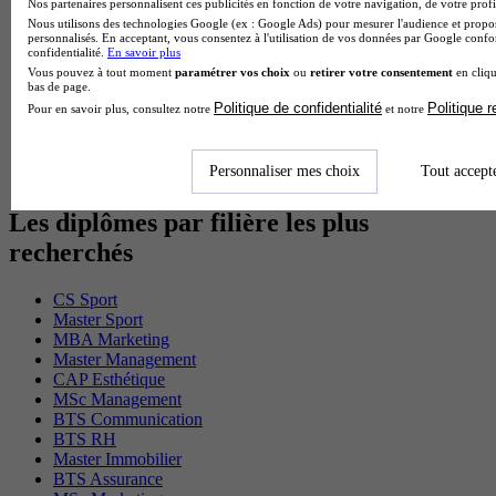
Nos partenaires personnalisent ces publicités en fonction de votre navigation, de votre profil
BTS Gpme en alternance
Nous utilisons des technologies Google (ex : Google Ads) pour mesurer l'audience et propos
Cap Electricien en alternance
personnalisés. En acceptant, vous consentez à l'utilisation de vos données par Google conf
confidentialité.
En savoir plus
BTS Gpn en alternance
Vous pouvez à tout moment
paramétrer vos choix
ou
retirer votre consentement
en cliqu
BTS Domotique en alternance
bas de page.
BAC Pro Agora en alternance
Politique de confidentialité
Politique 
Pour en savoir plus, consultez notre
et notre
BTS Sta en alternance
BTS Iris en alternance
BTS Tpl en alternance
Personnaliser mes choix
Tout accept
BTS Ati en alternance
Les diplômes par filière les plus
recherchés
CS Sport
Master Sport
MBA Marketing
Master Management
CAP Esthétique
MSc Management
BTS Communication
BTS RH
Master Immobilier
BTS Assurance