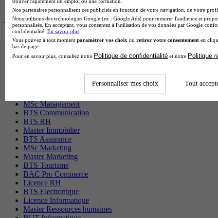
trouver rapidement un emploi ou une formation.
BTS Ati en alternance
Nos partenaires personnalisent ces publicités en fonction de votre navigation, de votre profil
Nous utilisons des technologies Google (ex : Google Ads) pour mesurer l'audience et propos
Les diplômes par filière les plus
personnalisés. En acceptant, vous consentez à l'utilisation de vos données par Google conf
confidentialité.
En savoir plus
recherchés
Vous pouvez à tout moment
paramétrer vos choix
ou
retirer votre consentement
en cliqu
bas de page.
Politique de confidentialité
Politique 
Pour en savoir plus, consultez notre
et notre
CS Sport
Master Sport
MBA Marketing
Personnaliser mes choix
Tout accept
Master Management
CAP Esthétique
MSc Management
BTS Communication
BTS RH
Master Immobilier
BTS Assurance
MSc Marketing
Master Marketing
BTS Tourisme
BAC Pro Commerce
Licence RH
BTS Electronique
Licence Informatique
Master Ressources humaines
BUT Informatique