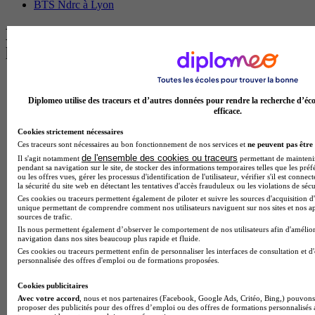
BTS Ndrc à Lyon
Les intitulés de diplôme par alternance
les plus recherchés
BTS Esf en alternance
BTS Dietetique en alternance
Diplomeo utilise des traceurs et d’autres données pour rendre la recherche d’éco
BTS Mco en alternance
efficace.
BTS Pi en alternance
Cookies strictement nécessaires
BTS Sp3s en alternance
Ces traceurs sont nécessaires au bon fonctionnement de nos services et
ne peuvent pas être 
Master CCA en alternance
de l'ensemble des cookies ou traceurs
BTS Ndrc en alternance
Il s'agit notamment
permettant de maintenir 
pendant sa navigation sur le site, de stocker des informations temporaires telles que les préf
BTS Sam en alternance
ou les offres vues, gérer les processus d'identification de l'utilisateur, vérifier s'il est conn
Cap Fleuriste en alternance
la sécurité du site web en détectant les tentatives d'accès frauduleux ou les violations de sécu
BTS Sio en alternance
Ces cookies ou traceurs permettent également de piloter et suivre les sources d'acquisition d'
unique permettant de comprendre comment nos utilisateurs naviguent sur nos sites et nos ap
MSc Marketing Digital en alternance
sources de trafic.
BTS Gpme en alternance
Ils nous permettent également d’observer le comportement de nos utilisateurs afin d'amélior
Cap Electricien en alternance
navigation dans nos sites beaucoup plus rapide et fluide.
BTS Gpn en alternance
Ces cookies ou traceurs permettent enfin de personnaliser les interfaces de consultation et d
BTS Domotique en alternance
personnalisée des offres d'emploi ou de formations proposées.
BAC Pro Agora en alternance
BTS Sta en alternance
Cookies publicitaires
BTS Iris en alternance
Avec votre accord
, nous et nos partenaires (Facebook, Google Ads, Critéo, Bing,) pouvons 
proposer des publicités pour des offres d’emploi ou des offres de formations personnalisés
BTS Tpl en alternance