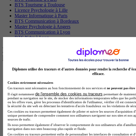
BTS Tourisme à Toulouse
Licence Psychologie à Lille
Master Informatique à Paris
BTS Communication à Bordeaux
Master Psychologie à Angers
BTS Communication à Lyon
BTS Ndrc à Lyon
Les intitulés de diplôme par alternance
les plus recherchés
Diplomeo utilise des traceurs et d’autres données pour rendre la recherche d’éco
BTS Esf en alternance
efficace.
BTS Dietetique en alternance
BTS Mco en alternance
Cookies strictement nécessaires
BTS Pi en alternance
Ces traceurs sont nécessaires au bon fonctionnement de nos services et
ne peuvent pas être 
BTS Sp3s en alternance
de l'ensemble des cookies ou traceurs
Il s'agit notamment
permettant de maintenir 
Master CCA en alternance
pendant sa navigation sur le site, de stocker des informations temporaires telles que les préf
ou les offres vues, gérer les processus d'identification de l'utilisateur, vérifier s'il est conn
BTS Ndrc en alternance
la sécurité du site web en détectant les tentatives d'accès frauduleux ou les violations de sécu
BTS Sam en alternance
Ces cookies ou traceurs permettent également de piloter et suivre les sources d'acquisition d'
Cap Fleuriste en alternance
unique permettant de comprendre comment nos utilisateurs naviguent sur nos sites et nos ap
sources de trafic.
BTS Sio en alternance
Ils nous permettent également d’observer le comportement de nos utilisateurs afin d'amélior
MSc Marketing Digital en alternance
navigation dans nos sites beaucoup plus rapide et fluide.
BTS Gpme en alternance
Ces cookies ou traceurs permettent enfin de personnaliser les interfaces de consultation et d