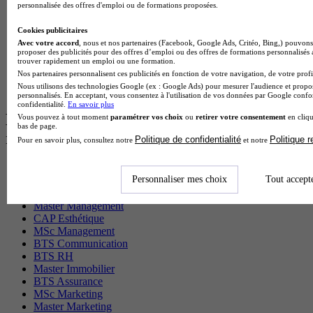
Cap Electricien en alternance
personnalisée des offres d'emploi ou de formations proposées.
BTS Gpn en alternance
BTS Domotique en alternance
Cookies publicitaires
BAC Pro Agora en alternance
Avec votre accord
, nous et nos partenaires (Facebook, Google Ads, Critéo, Bing,) pouvons 
BTS Sta en alternance
proposer des publicités pour des offres d’emploi ou des offres de formations personnalisés
trouver rapidement un emploi ou une formation.
BTS Iris en alternance
Nos partenaires personnalisent ces publicités en fonction de votre navigation, de votre profil
BTS Tpl en alternance
Nous utilisons des technologies Google (ex : Google Ads) pour mesurer l'audience et propos
BTS Ati en alternance
personnalisés. En acceptant, vous consentez à l'utilisation de vos données par Google conf
confidentialité.
En savoir plus
Les diplômes par filière les plus
Vous pouvez à tout moment
paramétrer vos choix
ou
retirer votre consentement
en cliqu
bas de page.
recherchés
Politique de confidentialité
Politique 
Pour en savoir plus, consultez notre
et notre
CS Sport
Personnaliser mes choix
Tout accept
Master Sport
MBA Marketing
Master Management
CAP Esthétique
MSc Management
BTS Communication
BTS RH
Master Immobilier
BTS Assurance
MSc Marketing
Master Marketing