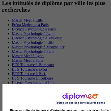
Les intitulés de diplôme par ville les plus
recherchés
Master Meef à Lille
Prépa Medecine à Paris
Licence Psychologie à Paris
Master Psychologie à Lyon
Licence Psychologie à Toulouse
Master Psychologie à Lille
Master Psychologie à Montpellier
Master Psychologie à Paris
Master Meef à Lyon
Master Meef à Paris
BTS Tourisme à Bordeaux
BTS Tourisme à Lyon
BTS Tourisme à Paris
BTS Tourisme à Toulouse
Licence Psychologie à Lille
Master Informatique à Paris
BTS Communication à Bordeaux
Master Psychologie à Angers
BTS Communication à Lyon
BTS Ndrc à Lyon
Diplomeo utilise des traceurs et d’autres données pour rendre la recherche d’éco