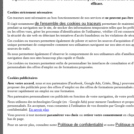
Les intitulés de diplôme par alternance
efficace.
les plus recherchés
Cookies strictement nécessaires
Ces traceurs sont nécessaires au bon fonctionnement de nos services et
ne peuvent pas être 
de l'ensemble des cookies ou traceurs
Il s'agit notamment
permettant de maintenir 
BTS Esf en alternance
pendant sa navigation sur le site, de stocker des informations temporaires telles que les préf
BTS Dietetique en alternance
ou les offres vues, gérer les processus d'identification de l'utilisateur, vérifier s'il est conn
la sécurité du site web en détectant les tentatives d'accès frauduleux ou les violations de sécu
BTS Mco en alternance
Ces cookies ou traceurs permettent également de piloter et suivre les sources d'acquisition d'
BTS Pi en alternance
unique permettant de comprendre comment nos utilisateurs naviguent sur nos sites et nos ap
BTS Sp3s en alternance
sources de trafic.
Master CCA en alternance
Ils nous permettent également d’observer le comportement de nos utilisateurs afin d'amélior
BTS Ndrc en alternance
navigation dans nos sites beaucoup plus rapide et fluide.
BTS Sam en alternance
Ces cookies ou traceurs permettent enfin de personnaliser les interfaces de consultation et d
personnalisée des offres d'emploi ou de formations proposées.
Cap Fleuriste en alternance
BTS Sio en alternance
Cookies publicitaires
MSc Marketing Digital en alternance
Avec votre accord
, nous et nos partenaires (Facebook, Google Ads, Critéo, Bing,) pouvons 
BTS Gpme en alternance
proposer des publicités pour des offres d’emploi ou des offres de formations personnalisés
Cap Electricien en alternance
trouver rapidement un emploi ou une formation.
BTS Gpn en alternance
Nos partenaires personnalisent ces publicités en fonction de votre navigation, de votre profil
BTS Domotique en alternance
Nous utilisons des technologies Google (ex : Google Ads) pour mesurer l'audience et propos
personnalisés. En acceptant, vous consentez à l'utilisation de vos données par Google conf
BAC Pro Agora en alternance
confidentialité.
En savoir plus
BTS Sta en alternance
Vous pouvez à tout moment
paramétrer vos choix
ou
retirer votre consentement
en cliqu
BTS Iris en alternance
bas de page.
BTS Tpl en alternance
Politique de confidentialité
Politique 
Pour en savoir plus, consultez notre
et notre
BTS Ati en alternance