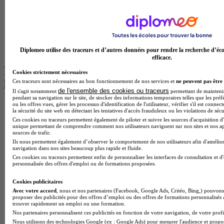
Licence Psychologie à Lille
Master Informatique à Paris
BTS Communication à Bordeaux
Master Psychologie à Angers
BTS Communication à Lyon
BTS Ndrc à Lyon
Diplomeo utilise des traceurs et d’autres données pour rendre la recherche d’éco
efficace.
Les intitulés de diplôme par alternance
Cookies strictement nécessaires
Ces traceurs sont nécessaires au bon fonctionnement de nos services et
ne peuvent pas être 
les plus recherchés
de l'ensemble des cookies ou traceurs
Il s'agit notamment
permettant de maintenir 
pendant sa navigation sur le site, de stocker des informations temporaires telles que les préf
ou les offres vues, gérer les processus d'identification de l'utilisateur, vérifier s'il est conn
BTS Esf en alternance
la sécurité du site web en détectant les tentatives d'accès frauduleux ou les violations de sécu
BTS Dietetique en alternance
Ces cookies ou traceurs permettent également de piloter et suivre les sources d'acquisition d'
BTS Mco en alternance
unique permettant de comprendre comment nos utilisateurs naviguent sur nos sites et nos ap
BTS Pi en alternance
sources de trafic.
BTS Sp3s en alternance
Ils nous permettent également d’observer le comportement de nos utilisateurs afin d'amélior
navigation dans nos sites beaucoup plus rapide et fluide.
Master CCA en alternance
Ces cookies ou traceurs permettent enfin de personnaliser les interfaces de consultation et d
BTS Ndrc en alternance
personnalisée des offres d'emploi ou de formations proposées.
BTS Sam en alternance
Cap Fleuriste en alternance
Cookies publicitaires
BTS Sio en alternance
Avec votre accord
, nous et nos partenaires (Facebook, Google Ads, Critéo, Bing,) pouvons 
MSc Marketing Digital en alternance
proposer des publicités pour des offres d’emploi ou des offres de formations personnalisés
trouver rapidement un emploi ou une formation.
BTS Gpme en alternance
Nos partenaires personnalisent ces publicités en fonction de votre navigation, de votre profil
Cap Electricien en alternance
Nous utilisons des technologies Google (ex : Google Ads) pour mesurer l'audience et propos
BTS Gpn en alternance