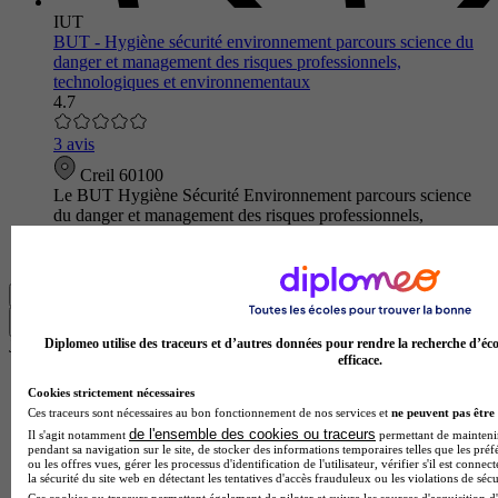
IUT
BUT - Hygiène sécurité environnement parcours science du
danger et management des risques professionnels,
technologiques et environnementaux
4.7
3 avis
Creil 60100
Le BUT Hygiène Sécurité Environnement parcours science
du danger et management des risques professionnels,
technologiques et environnementaux de l'Institut universitaire
de technologie d…
Voir plus
Trouver ma formation
Diplomeo utilise des traceurs et d’autres données pour rendre la recherche d’éco
Je trouve mon école en 1 minute !
efficace.
Réponds à quelques questions pour découvrir les formations
qui te correspondent.
Cookies strictement nécessaires
Ces traceurs sont nécessaires au bon fonctionnement de nos services et
ne peuvent pas être 
Les champs marqués d’un
*
sont obligatoires
de l'ensemble des cookies ou traceurs
Il s'agit notamment
permettant de maintenir 
pendant sa navigation sur le site, de stocker des informations temporaires telles que les préf
ou les offres vues, gérer les processus d'identification de l'utilisateur, vérifier s'il est conn
Quel est ton statut ?
la sécurité du site web en détectant les tentatives d'accès frauduleux ou les violations de sécu
Ces cookies ou traceurs permettent également de piloter et suivre les sources d'acquisition d'