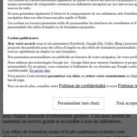
À quel niveau seras-tu pour cette formation ?
unique permettant de comprendre comment nos utilisateurs naviguent sur nos sites et nos ap
sources de trafic.
Ils nous permettent également d’observer le comportement de nos utilisateurs afin d'amélior
En quelle classe es-tu ?
navigation dans nos sites beaucoup plus rapide et fluide.
Ces cookies ou traceurs permettent enfin de personnaliser les interfaces de consultation et d
personnalisée des offres d'emploi ou de formations proposées.
Commencer
Cookies publicitaires
Avec votre accord
, nous et nos partenaires (Facebook, Google Ads, Critéo, Bing,) pouvons 
Les écoles à la une
proposer des publicités pour des offres d’emploi ou des offres de formations personnalisés
trouver rapidement un emploi ou une formation.
Nos partenaires personnalisent ces publicités en fonction de votre navigation, de votre profil
Transparence
Nous utilisons des technologies Google (ex : Google Ads) pour mesurer l'audience et propos
personnalisés. En acceptant, vous consentez à l'utilisation de vos données par Google conf
confidentialité.
En savoir plus
Vous pouvez à tout moment
paramétrer vos choix
ou
retirer votre consentement
en cliqu
bas de page.
Politique de confidentialité
Politique 
Pour en savoir plus, consultez notre
et notre
Les résultats affichés sont des offres de formation ou des écoles
Personnaliser mes choix
Tout accept
correspondant à votre projet. Certaines de ces formations
proviennent d’écoles partenaires qui rémunèrent notre plateforme
pour chaque demande d’information générée. Cela nous permet de
maintenir un service gratuit et accessible à tous les utilisateurs.
Les offres de formation issues d’écoles partenaires (clients) sont