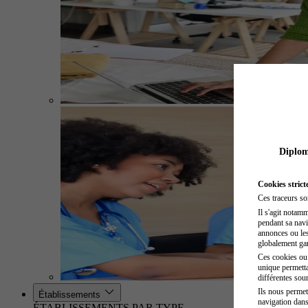
Diplome
Cookies strict
Ces traceurs so
Il s'agit notam
pendant sa navig
annonces ou les 
globalement gara
Ces cookies ou t
unique permetta
différentes sour
Ils nous permet
Établissements
navigation dans
ÉTABLISSEMENTS PAR TYPE