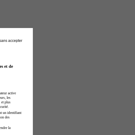
sans accepter
es et de
ateur active
urs, les
 et plus
curité.
t un identifiant
ion des
endre la