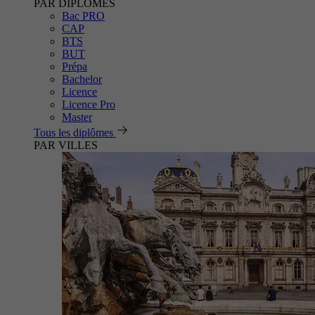
PAR DIPLÔMES
Bac PRO
CAP
BTS
BUT
Prépa
Bachelor
Licence
Licence Pro
Master
Tous les diplômes
PAR VILLES