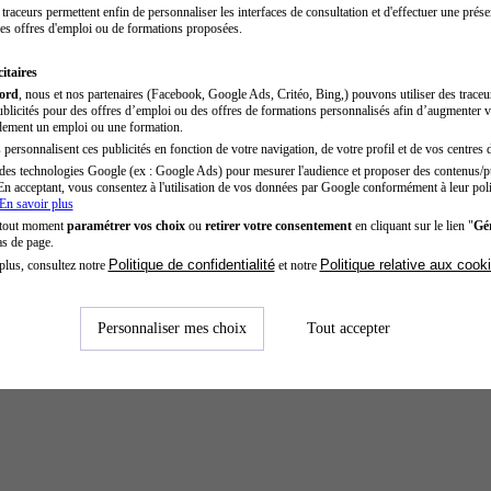
traceurs permettent enfin de personnaliser les interfaces de consultation et d'effectuer une prése
es offres d'emploi ou de formations proposées.
itaires
cord
, nous et nos partenaires (Facebook, Google Ads, Critéo, Bing,) pouvons utiliser des trace
blicités pour des offres d’emploi ou des offres de formations personnalisés afin d’augmenter v
dement un emploi ou une formation.
personnalisent ces publicités en fonction de votre navigation, de votre profil et de vos centres d
des technologies Google (ex : Google Ads) pour mesurer l'audience et proposer des contenus/pu
En acceptant, vous consentez à l'utilisation de vos données par Google conformément à leur poli
En savoir plus
 tout moment
paramétrer vos choix
ou
retirer votre consentement
en cliquant sur le lien "
Gér
as de page.
Politique de confidentialité
Politique relative aux cook
plus, consultez notre
et notre
Personnaliser mes choix
Tout accepter