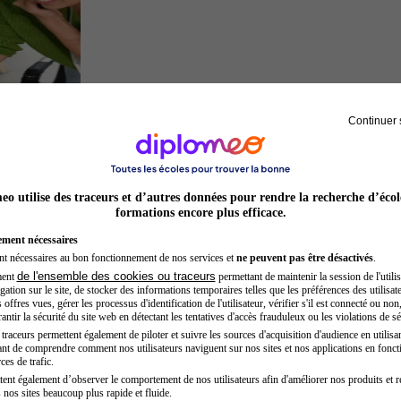
Continuer 
Entrepreneur
o utilise des traceurs et d’autres données pour rendre la recherche d’écol
formations encore plus efficace.
ement nécessaires
nt nécessaires au bon fonctionnement de nos services et
ne peuvent pas être désactivés
.
de l'ensemble des cookies ou traceurs
ment
permettant de maintenir la session de l'utilis
ation sur le site, de stocker des informations temporaires telles que les préférences des utilisate
offres vues, gérer les processus d'identification de l'utilisateur, vérifier s'il est connecté ou non,
ntir la sécurité du site web en détectant les tentatives d'accès frauduleux ou les violations de sé
raceurs permettent également de piloter et suivre les sources d'acquisition d'audience en utilisan
nt de comprendre comment nos utilisateurs naviguent sur nos sites et nos applications en fonct
Secrétaire médicale
ces de trafic.
tent également d’observer le comportement de nos utilisateurs afin d'améliorer nos produits et r
 nos sites beaucoup plus rapide et fluide.