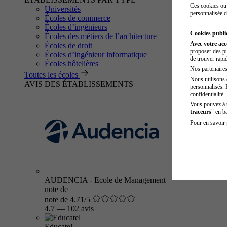
Ces cookies ou 
Universités
personnalisée d
Écoles de commerce
Écoles d’ingénieurs
Cookies public
Écoles des métiers de l’architecture
Avec votre ac
Écoles de droit
proposer des pu
Écoles d’ingénieur informatique
de trouver rapi
Écoles hôtelières
Nos partenaires 
Toutes les écoles
Nous utilisons 
AVIS DES ÉTABLISSEMENTS
personnalisés. 
confidentialité.
Vous pouvez à
traceurs
" en b
Pour en savoir 
AUDENCIA - Ecole de Management
note de
note de 4.71/5
4.7
—
102 avis
Educatel