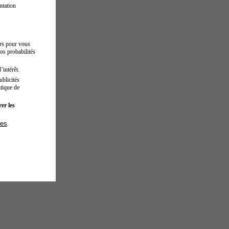
ntation
urs pour vous
os probabilités
’intérêt.
blicités
tique de
er les
ies
.