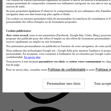
unique permettant de comprendre comment nos utilisateurs naviguent sur nos sites et nos ap
sources de trafic.
Ils nous permettent également d’observer le comportement de nos utilisateurs afin d'amélior
navigation dans nos sites beaucoup plus rapide et fluide.
Ces cookies ou traceurs permettent enfin de personnaliser les interfaces de consultation et d
personnalisée des offres d'emploi ou de formations proposées.
Cookies publicitaires
Avec votre accord
, nous et nos partenaires (Facebook, Google Ads, Critéo, Bing,) pouvons 
proposer des publicités pour des offres d’emploi ou des offres de formations personnalisés
trouver rapidement un emploi ou une formation.
Nos partenaires personnalisent ces publicités en fonction de votre navigation, de votre profil
Nous utilisons des technologies Google (ex : Google Ads) pour mesurer l'audience et propos
personnalisés. En acceptant, vous consentez à l'utilisation de vos données par Google conf
ELISA Aerospace
confidentialité.
En savoir plus
Bachelor en sciences et ingénierie - industrie des transports
Vous pouvez à tout moment
paramétrer vos choix
ou
retirer votre consentement
en cliqu
bas de page.
Saint-Quentin 02100
Politique de confidentialité
Politique 
Pour en savoir plus, consultez notre
et notre
Le Bachelor en Sciences et Ingénierie - Industrie des
Transports de l'École d'ingénieurs des sciences aérospatiales
(campus de Saint-Quentin) forme des techniciens supérieurs et
Personnaliser mes choix
Tout accept
futurs i…