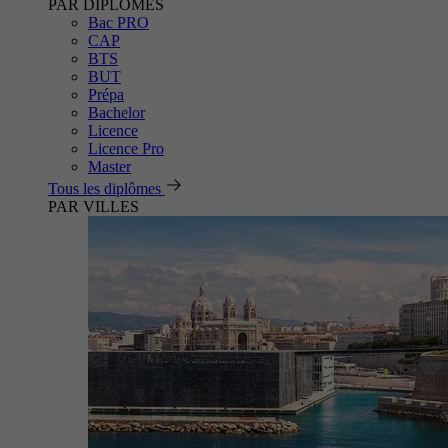
PAR DIPLÔMES
Bac PRO
CAP
BTS
BUT
Prépa
Bachelor
Licence
Licence Pro
Master
Tous les diplômes
PAR VILLES