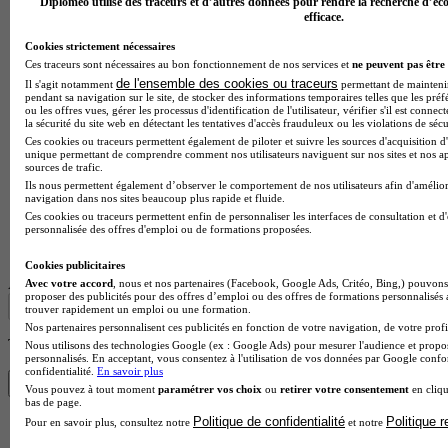
Diplomeo utilise des traceurs et d’autres données pour rendre la recherche d’éco
efficace.
Cookies strictement nécessaires
Ces traceurs sont nécessaires au bon fonctionnement de nos services et
ne peuvent pas être 
de l'ensemble des cookies ou traceurs
Il s'agit notamment
permettant de maintenir 
pendant sa navigation sur le site, de stocker des informations temporaires telles que les préf
ou les offres vues, gérer les processus d'identification de l'utilisateur, vérifier s'il est conn
la sécurité du site web en détectant les tentatives d'accès frauduleux ou les violations de sécu
Ces cookies ou traceurs permettent également de piloter et suivre les sources d'acquisition d'
unique permettant de comprendre comment nos utilisateurs naviguent sur nos sites et nos ap
sources de trafic.
Ils nous permettent également d’observer le comportement de nos utilisateurs afin d'amélior
navigation dans nos sites beaucoup plus rapide et fluide.
Ces cookies ou traceurs permettent enfin de personnaliser les interfaces de consultation et d
personnalisée des offres d'emploi ou de formations proposées.
Lycée professionnel
Voir l’établissement
Cookies publicitaires
Afficher plus de résultats
Avec votre accord
, nous et nos partenaires (Facebook, Google Ads, Critéo, Bing,) pouvons 
proposer des publicités pour des offres d’emploi ou des offres de formations personnalisés
trouver rapidement un emploi ou une formation.
Nos partenaires personnalisent ces publicités en fonction de votre navigation, de votre profil
Trouve ton BAC Pro en 1 min avec Diplomeo !
Nous utilisons des technologies Google (ex : Google Ads) pour mesurer l'audience et propos
personnalisés. En acceptant, vous consentez à l'utilisation de vos données par Google conf
confidentialité.
En savoir plus
Trouver mon école
Vous pouvez à tout moment
paramétrer vos choix
ou
retirer votre consentement
en cliqu
bas de page.
Politique de confidentialité
Politique 
Pour en savoir plus, consultez notre
et notre