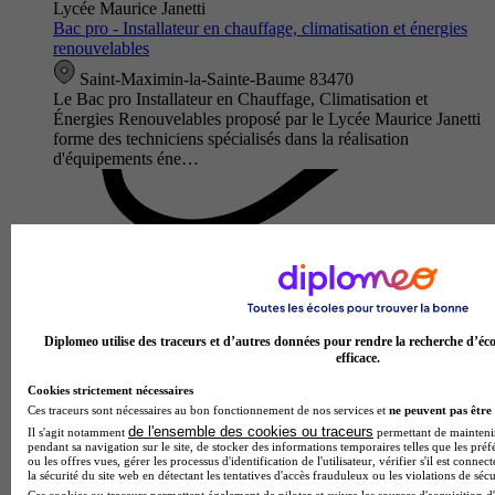
Lycée Maurice Janetti
Bac pro - Installateur en chauffage, climatisation et énergies
renouvelables
Saint-Maximin-la-Sainte-Baume 83470
Le Bac pro Installateur en Chauffage, Climatisation et
Énergies Renouvelables proposé par le Lycée Maurice Janetti
forme des techniciens spécialisés dans la réalisation
d'équipements éne…
Diplomeo utilise des traceurs et d’autres données pour rendre la recherche d’éco
efficace.
Cookies strictement nécessaires
Ces traceurs sont nécessaires au bon fonctionnement de nos services et
ne peuvent pas être 
de l'ensemble des cookies ou traceurs
Lycée professionnel Alphonse Beau de Rochas
Il s'agit notamment
permettant de maintenir 
pendant sa navigation sur le site, de stocker des informations temporaires telles que les préf
Bac pro - Travaux publics
ou les offres vues, gérer les processus d'identification de l'utilisateur, vérifier s'il est conn
la sécurité du site web en détectant les tentatives d'accès frauduleux ou les violations de sécu
Digne-les-Bains 04000
Ces cookies ou traceurs permettent également de piloter et suivre les sources d'acquisition d'