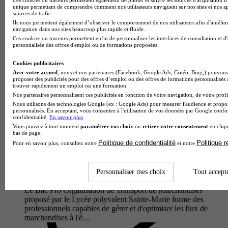
Le Bac Pro Travaux Publics du Lycée professionnel Alphonse
unique permettant de comprendre comment nos utilisateurs naviguent sur nos sites et nos ap
Beau de Rochas forme des techniciens polyvalents capables
sources de trafic.
d'intervenir sur les grands chantiers d'infrastructures. Au
Ils nous permettent également d’observer le comportement de nos utilisateurs afin d'amélior
navigation dans nos sites beaucoup plus rapide et fluide.
programme…
Ces cookies ou traceurs permettent enfin de personnaliser les interfaces de consultation et d
personnalisée des offres d'emploi ou de formations proposées.
Cookies publicitaires
Avec votre accord
, nous et nos partenaires (Facebook, Google Ads, Critéo, Bing,) pouvons 
proposer des publicités pour des offres d’emploi ou des offres de formations personnalisés
trouver rapidement un emploi ou une formation.
Nos partenaires personnalisent ces publicités en fonction de votre navigation, de votre profil
Nous utilisons des technologies Google (ex : Google Ads) pour mesurer l'audience et propos
personnalisés. En acceptant, vous consentez à l'utilisation de vos données par Google conf
confidentialité.
En savoir plus
Vous pouvez à tout moment
paramétrer vos choix
ou
retirer votre consentement
en cliqu
bas de page.
Politique de confidentialité
Politique 
Pour en savoir plus, consultez notre
et notre
Lycée polyvalent Sainte-Marie
Bac pro - Organisation de transport de marchandises
Personnaliser mes choix
Tout accept
Aix-en-Provence 13100
Le Bac Pro Organisation de Transport de Marchandises
proposé par le Lycée polyvalent Sainte-Marie forme des
professionnels capables de gérer et d'optimiser les flux de
marchandises à l'é…