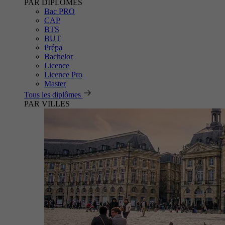
PAR DIPLÔMES
Bac PRO
CAP
BTS
BUT
Prépa
Bachelor
Licence
Licence Pro
Master
Tous les diplômes
PAR VILLES