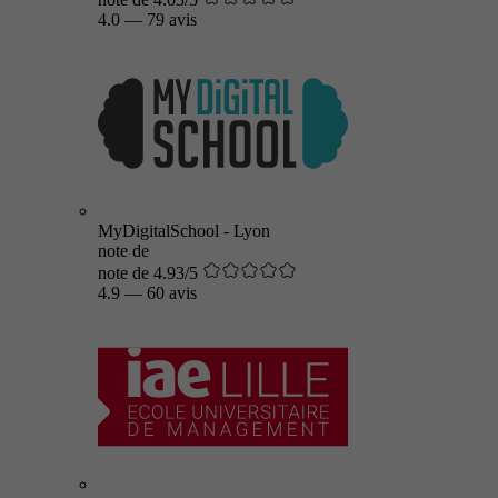
4.0
—
79 avis
MyDigitalSchool - Lyon
note de
note de 4.93/5
4.9
—
60 avis