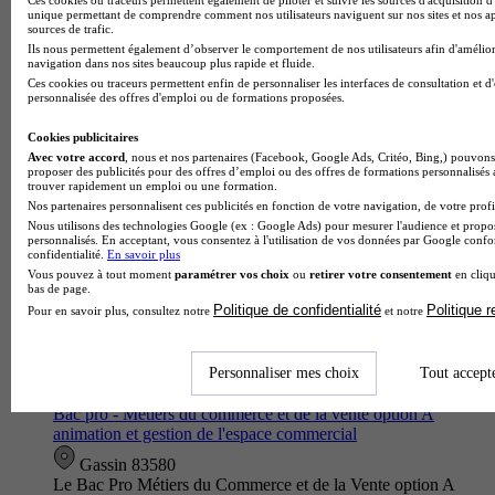
Bac pro - Carrossier peintre automobile
unique permettant de comprendre comment nos utilisateurs naviguent sur nos sites et nos ap
sources de trafic.
Draguignan 83300
Ils nous permettent également d’observer le comportement de nos utilisateurs afin d'amélior
Le Bac pro carrossier peintre automobile proposé par le Lycée
navigation dans nos sites beaucoup plus rapide et fluide.
professionnel Léon Blum forme des professionnels qualifiés
Ces cookies ou traceurs permettent enfin de personnaliser les interfaces de consultation et d
personnalisée des offres d'emploi ou de formations proposées.
capables de remettre en état des véhicules accidentés ou
endommag…
Cookies publicitaires
Avec votre accord
, nous et nos partenaires (Facebook, Google Ads, Critéo, Bing,) pouvons 
proposer des publicités pour des offres d’emploi ou des offres de formations personnalisés
trouver rapidement un emploi ou une formation.
Nos partenaires personnalisent ces publicités en fonction de votre navigation, de votre profil
Nous utilisons des technologies Google (ex : Google Ads) pour mesurer l'audience et propos
personnalisés. En acceptant, vous consentez à l'utilisation de vos données par Google conf
confidentialité.
En savoir plus
Vous pouvez à tout moment
paramétrer vos choix
ou
retirer votre consentement
en cliqu
bas de page.
Politique de confidentialité
Politique 
Pour en savoir plus, consultez notre
et notre
Personnaliser mes choix
Tout accept
Lycée du Golfe de Saint-Tropez
Bac pro - Métiers du commerce et de la vente option A
animation et gestion de l'espace commercial
Gassin 83580
Le Bac Pro Métiers du Commerce et de la Vente option A