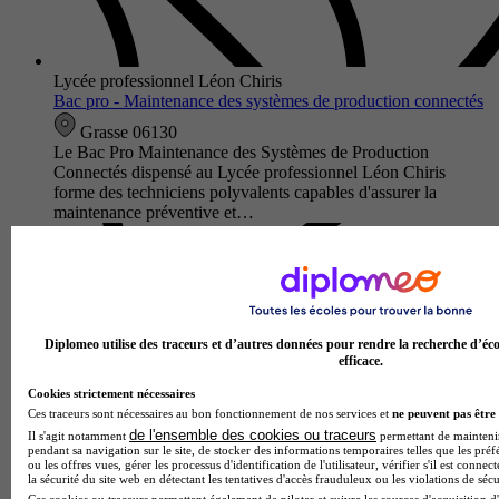
Lycée professionnel Léon Chiris
Bac pro - Maintenance des systèmes de production connectés
Grasse 06130
Le Bac Pro Maintenance des Systèmes de Production
Connectés dispensé au Lycée professionnel Léon Chiris
forme des techniciens polyvalents capables d'assurer la
maintenance préventive et…
Diplomeo utilise des traceurs et d’autres données pour rendre la recherche d’éco
efficace.
Cookies strictement nécessaires
Ces traceurs sont nécessaires au bon fonctionnement de nos services et
ne peuvent pas être 
de l'ensemble des cookies ou traceurs
Il s'agit notamment
permettant de maintenir 
pendant sa navigation sur le site, de stocker des informations temporaires telles que les préf
ou les offres vues, gérer les processus d'identification de l'utilisateur, vérifier s'il est conn
la sécurité du site web en détectant les tentatives d'accès frauduleux ou les violations de sécu
Lycée professionnel Léon Blum
Ces cookies ou traceurs permettent également de piloter et suivre les sources d'acquisition d'