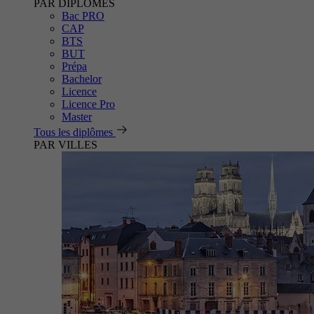
PAR DIPLÔMES
Bac PRO
CAP
BTS
BUT
Prépa
Bachelor
Licence
Licence Pro
Master
Tous les diplômes
PAR VILLES