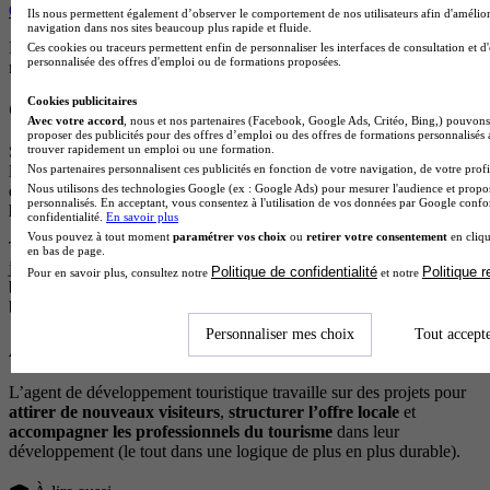
Que faire après un BTS tourisme ?
Ils nous permettent également d’observer le comportement de nos utilisateurs afin d'amélior
navigation dans nos sites beaucoup plus rapide et fluide.
Pour accéder à ce type de poste, un complément est souvent
Ces cookies ou traceurs permettent enfin de personnaliser les interfaces de consultation et d
personnalisée des offres d'emploi ou de formations proposées.
nécessaire :
bachelor en marketing digital
ou en
tourisme
.
Cookies publicitaires
Chargé de projet événementiel tourisme
Avec votre accord
, nous et nos partenaires (Facebook, Google Ads, Critéo, Bing,) pouvons 
proposer des publicités pour des offres d’emploi ou des offres de formations personnalisés
trouver rapidement un emploi ou une formation.
Salons professionnels, lancements de destination, événements pour
Nos partenaires personnalisent ces publicités en fonction de votre navigation, de votre profil
les comités régionaux du tourisme… Le chargé de projet
Nous utilisons des technologies Google (ex : Google Ads) pour mesurer l'audience et propos
événementiel tourisme est au croisement de deux mondes :
personnalisés. En acceptant, vous consentez à l'utilisation de vos données par Google conf
l’événementiel
et le
tourisme.
confidentialité.
En savoir plus
Vous pouvez à tout moment
paramétrer vos choix
ou
retirer votre consentement
en cliqu
Tu conçois, tu organises, tu coordonnes et tu gères les imprévus le
en bas de page.
jour J. Un métier qui demande de la
rigueur
, de la
créativité
et un
Politique de confidentialité
Politique 
Pour en savoir plus, consultez notre
et notre
bon réseau
. Pour y accéder, un bac+3 minimum est conseillé :
bachelor en tourisme, en événementiel ou en communication.
Personnaliser mes choix
Tout accept
Agent de développement touristique
L’agent de développement touristique travaille sur des projets pour
attirer de nouveaux visiteurs
,
structurer l’offre locale
et
accompagner les professionnels du tourisme
dans leur
développement (le tout dans une logique de plus en plus durable).