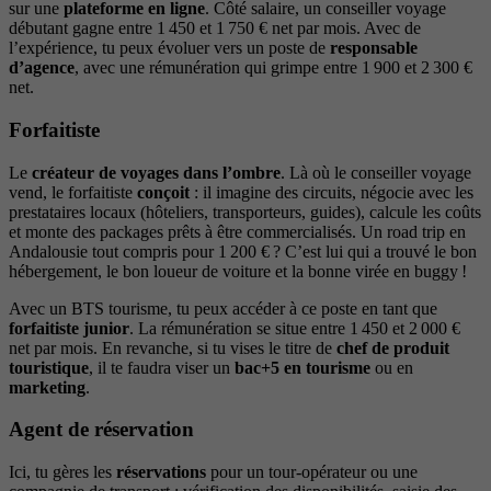
sur une
plateforme en ligne
. Côté salaire, un conseiller voyage
débutant gagne entre 1 450 et 1 750 € net par mois. Avec de
l’expérience, tu peux évoluer vers un poste de
responsable
d’agence
, avec une rémunération qui grimpe entre 1 900 et 2 300 €
net.
Forfaitiste
Le
créateur de voyages dans l’ombre
. Là où le conseiller voyage
vend, le forfaitiste
conçoit
: il imagine des circuits, négocie avec les
prestataires locaux (hôteliers, transporteurs, guides), calcule les coûts
et monte des packages prêts à être commercialisés. Un road trip en
Andalousie tout compris pour 1 200 € ? C’est lui qui a trouvé le bon
hébergement, le bon loueur de voiture et la bonne virée en buggy !
Avec un BTS tourisme, tu peux accéder à ce poste en tant que
forfaitiste junior
. La rémunération se situe entre 1 450 et 2 000 €
net par mois. En revanche, si tu vises le titre de
chef de produit
touristique
, il te faudra viser un
bac+5 en tourisme
ou en
marketing
.
Agent de réservation
Ici, tu gères les
réservations
pour un tour-opérateur ou une