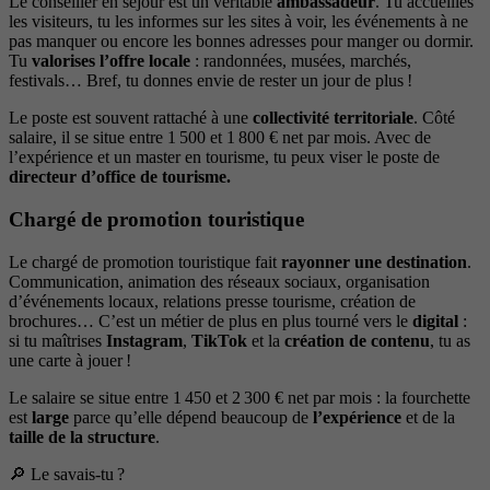
Le conseiller en séjour est un véritable
ambassadeur
. Tu accueilles
les visiteurs, tu les informes sur les sites à voir, les événements à ne
pas manquer ou encore les bonnes adresses pour manger ou dormir.
Tu
valorises l’offre locale
: randonnées, musées, marchés,
festivals… Bref, tu donnes envie de rester un jour de plus !
Le poste est souvent rattaché à une
collectivité territoriale
. Côté
salaire, il se situe entre 1 500 et 1 800 € net par mois. Avec de
l’expérience et un master en tourisme, tu peux viser le poste de
directeur d’office de tourisme.
Chargé de promotion touristique
Le chargé de promotion touristique fait
rayonner une destination
.
Communication, animation des réseaux sociaux, organisation
d’événements locaux, relations presse tourisme, création de
brochures… C’est un métier de plus en plus tourné vers le
digital
:
si tu maîtrises
Instagram
,
TikTok
et la
création de contenu
, tu as
une carte à jouer !
Le salaire se situe entre 1 450 et 2 300 € net par mois : la fourchette
est
large
parce qu’elle dépend beaucoup de
l’expérience
et de la
taille de la structure
.
🔎 Le savais-tu ?