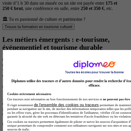
visite d’1 h 30 dans un musée ou un site est payée entre
175 et
250 € brut
, une conférence en salle, entre
250 et 350 €
, etc.
🏛️ Tu es passionné de culture et patrimoine ?
Trouve ta formation en tourisme culturel
Les métiers émergents : e-tourisme,
événementiel et tourisme durable
Ces métiers-là, tu ne les trouveras pas dans les manuels de BTS. En
effet, ils nécessitent une
poursuite d’études
(licence pro, bachelor,
voire master) : c’est le prix à payer pour des postes mieux rémunérés
et hautement qualifiés.
Diplomeo utilise des traceurs et d’autres données pour rendre la recherche d’éco
efficace.
Chargé de webmarketing touristique/e-tourisme
Cookies strictement nécessaires
Aujourd’hui, tout passe par
internet
. Les offices de tourisme et les
Ces traceurs sont nécessaires au bon fonctionnement de nos services et
ne peuvent pas être 
chaînes hôtelières recrutent donc des profils capables de gérer leurs
de l'ensemble des cookies ou traceurs
Il s'agit notamment
permettant de maintenir 
plateformes de réservation en ligne, leur SEO, leurs campagnes
pendant sa navigation sur le site, de stocker des informations temporaires telles que les préf
ou les offres vues, gérer les processus d'identification de l'utilisateur, vérifier s'il est conn
digitales et leurs réseaux sociaux.
garantir la sécurité du site web en détectant les tentatives d'accès frauduleux ou les violation
Ces cookies ou traceurs permettent également de piloter et suivre les sources d'acquisition d'
📖 À lire aussi
unique permettant de comprendre comment nos utilisateurs naviguent sur nos sites et nos ap
sources de trafic.