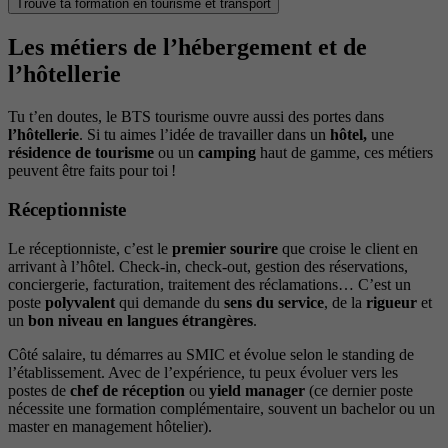
Trouve ta formation en tourisme et transport
Les métiers de l’hébergement et de
l’hôtellerie
Tu t’en doutes, le BTS tourisme ouvre aussi des portes dans
l’hôtellerie
. Si tu aimes l’idée de travailler dans un
hôtel,
une
résidence de tourisme
ou un
camping
haut de gamme, ces métiers
peuvent être faits pour toi !
Réceptionniste
Le réceptionniste, c’est le
premier sourire
que croise le client en
arrivant à l’hôtel. Check-in, check-out, gestion des réservations,
conciergerie, facturation, traitement des réclamations… C’est un
poste
polyvalent
qui demande du
sens du service
, de la
rigueur
et
un
bon niveau en langues étrangères
.
Côté salaire, tu démarres au SMIC et évolue selon le standing de
l’établissement. Avec de l’expérience, tu peux évoluer vers les
postes de
chef de réception
ou
yield manager
(ce dernier poste
nécessite une formation complémentaire, souvent un bachelor ou un
master en management hôtelier).