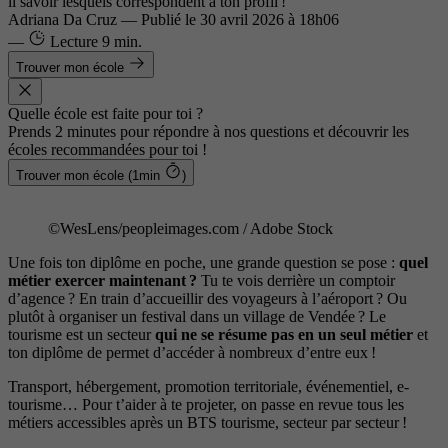
il savoir lesquels correspondent à ton profil !
Adriana Da Cruz
—
Publié le
30 avril 2026 à 18h06
—
Lecture
9 min.
Trouver mon école
Quelle école est faite pour toi ?
Prends 2 minutes pour répondre à nos questions et découvrir les
écoles recommandées pour toi !
Trouver mon école (1min
)
©WesLens/peopleimages.com / Adobe Stock
Une fois ton diplôme en poche, une grande question se pose :
quel
métier exercer maintenant ?
Tu te vois derrière un comptoir
d’agence ? En train d’accueillir des voyageurs à l’aéroport ? Ou
plutôt à organiser un festival dans un village de Vendée ? Le
tourisme est un secteur
qui ne se résume pas en un seul métier
et
ton diplôme de permet d’accéder à nombreux d’entre eux !
Transport, hébergement, promotion territoriale, événementiel, e-
tourisme… Pour t’aider à te projeter, on passe en revue tous les
métiers accessibles après un BTS tourisme, secteur par secteur !