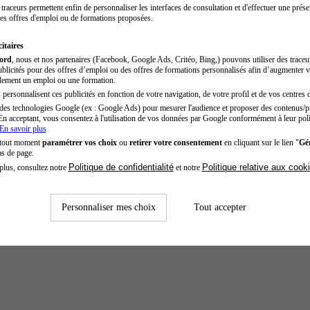
traceurs permettent enfin de personnaliser les interfaces de consultation et d'effectuer une prése
es offres d'emploi ou de formations proposées.
itaires
cord
, nous et nos partenaires (Facebook, Google Ads, Critéo, Bing,) pouvons utiliser des trace
blicités pour des offres d’emploi ou des offres de formations personnalisés afin d’augmenter v
dement un emploi ou une formation.
personnalisent ces publicités en fonction de votre navigation, de votre profil et de vos centres d
des technologies Google (ex : Google Ads) pour mesurer l'audience et proposer des contenus/pu
En acceptant, vous consentez à l'utilisation de vos données par Google conformément à leur poli
En savoir plus
 tout moment
paramétrer vos choix
ou
retirer votre consentement
en cliquant sur le lien "
Gér
as de page.
Politique de confidentialité
Politique relative aux cook
plus, consultez notre
et notre
Personnaliser mes choix
Tout accepter