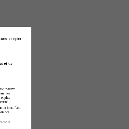
sans accepter
es et de
ateur active
urs, les
 et plus
curité.
t un identifiant
ion des
endre la