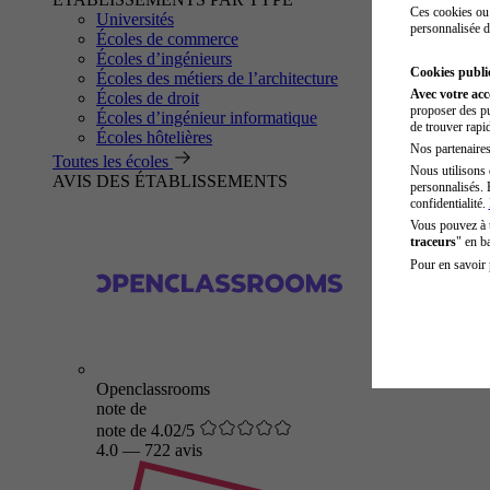
Ces cookies ou 
Universités
personnalisée d
Écoles de commerce
Écoles d’ingénieurs
Cookies public
Écoles des métiers de l’architecture
Avec votre ac
Écoles de droit
proposer des pu
Écoles d’ingénieur informatique
de trouver rapi
Écoles hôtelières
Nos partenaires 
Toutes les écoles
Nous utilisons 
AVIS DES ÉTABLISSEMENTS
personnalisés. 
confidentialité.
Vous pouvez à
traceurs
" en b
Pour en savoir 
Openclassrooms
note de
note de 4.02/5
4.0
—
722 avis