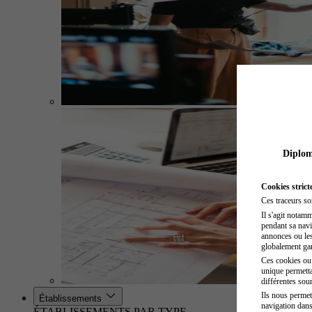
Diplome
Cookies strict
Ces traceurs so
Il s'agit notam
pendant sa navig
annonces ou les 
globalement gara
Ces cookies ou t
unique permetta
différentes sour
Ils nous permet
Établissements
navigation dans
ÉTABLISSEMENTS PAR TYPE