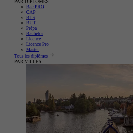
PAR DIPLÔMES
Bac PRO
CAP
BTS
BUT
Prépa
Bachelor
Licence
Licence Pro
Master
Tous les diplômes
PAR VILLES