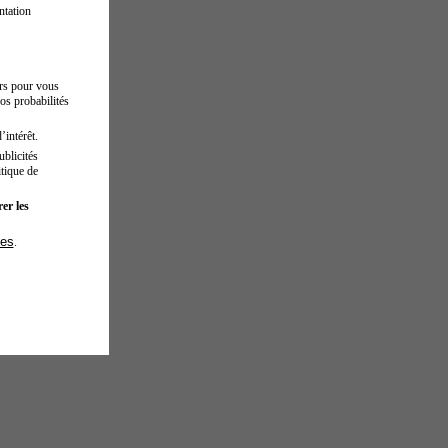
ntation
urs pour vous
os probabilités
’intérêt.
blicités
tique de
er les
ies
.