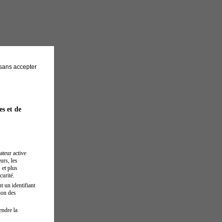
sans accepter
es et de
ateur active
urs, les
 et plus
curité.
t un identifiant
ion des
endre la