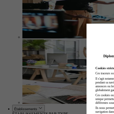
Diplome
Cookies strict
Ces traceurs so
Il s'agit notam
pendant sa navig
annonces ou les 
globalement gara
Ces cookies ou t
unique permetta
différentes sour
Ils nous permet
Établissements
navigation dans
ÉTABLISSEMENTS PAR TYPE