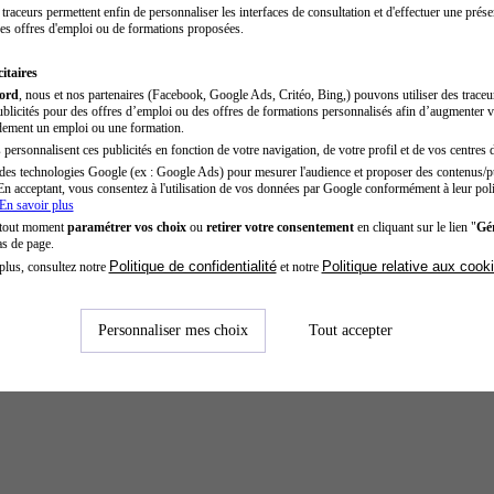
traceurs permettent enfin de personnaliser les interfaces de consultation et d'effectuer une prése
es offres d'emploi ou de formations proposées.
itaires
cord
, nous et nos partenaires (Facebook, Google Ads, Critéo, Bing,) pouvons utiliser des trace
blicités pour des offres d’emploi ou des offres de formations personnalisés afin d’augmenter v
dement un emploi ou une formation.
personnalisent ces publicités en fonction de votre navigation, de votre profil et de vos centres d
des technologies Google (ex : Google Ads) pour mesurer l'audience et proposer des contenus/pu
En acceptant, vous consentez à l'utilisation de vos données par Google conformément à leur poli
En savoir plus
 tout moment
paramétrer vos choix
ou
retirer votre consentement
en cliquant sur le lien "
Gér
as de page.
Politique de confidentialité
Politique relative aux cook
plus, consultez notre
et notre
Personnaliser mes choix
Tout accepter