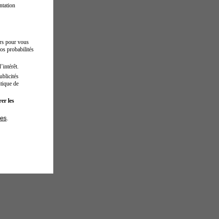
ntation
urs pour vous
os probabilités
’intérêt.
blicités
tique de
er les
ies
.