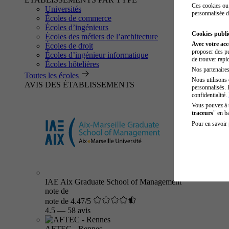
Ces cookies ou 
Universités
personnalisée d
Écoles de commerce
Écoles d’ingénieurs
Cookies public
Écoles des métiers de l’architecture
Avec votre ac
Écoles de droit
proposer des pu
Écoles d’ingénieur informatique
de trouver rapi
Écoles hôtelières
Nos partenaires 
Toutes les écoles
Nous utilisons 
AVIS DES ÉTABLISSEMENTS
personnalisés. 
confidentialité.
Vous pouvez à
traceurs
" en b
Pour en savoir 
IAE Aix Graduate School of Management
note de
note de 4.47/5
4.5
—
58 avis
AFTEC - Rennes