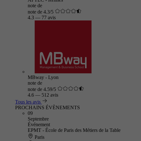
note de
note de 4.3/5
4.3
—
77 avis
MBway - Lyon
note de
note de 4.59/5
4.6
—
512 avis
Tous les avis
PROCHAINS ÉVÈNEMENTS
09
Septembre
Événement
EPMT - École de Paris des Métiers de la Table
Paris