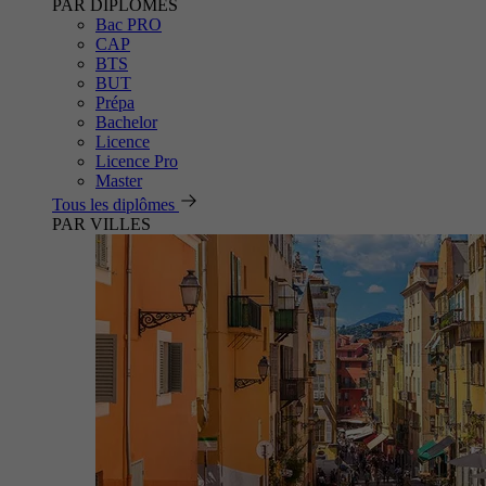
PAR DIPLÔMES
Bac PRO
CAP
BTS
BUT
Prépa
Bachelor
Licence
Licence Pro
Master
Tous les diplômes
PAR VILLES