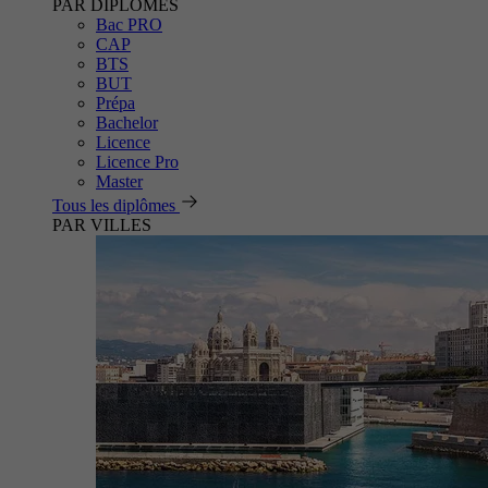
PAR DIPLÔMES
Bac PRO
CAP
BTS
BUT
Prépa
Bachelor
Licence
Licence Pro
Master
Tous les diplômes
PAR VILLES