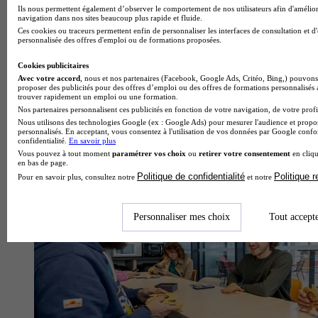
Ils nous permettent également d’observer le comportement de nos utilisateurs afin d'amélior
navigation dans nos sites beaucoup plus rapide et fluide.
Ces cookies ou traceurs permettent enfin de personnaliser les interfaces de consultation et d
personnalisée des offres d'emploi ou de formations proposées.
Cookies publicitaires
Avec votre accord
, nous et nos partenaires (Facebook, Google Ads, Critéo, Bing,) pouvons 
proposer des publicités pour des offres d’emploi ou des offres de formations personnalisés
trouver rapidement un emploi ou une formation.
Nos partenaires personnalisent ces publicités en fonction de votre navigation, de votre profil
Nous utilisons des technologies Google (ex : Google Ads) pour mesurer l'audience et propos
personnalisés. En acceptant, vous consentez à l'utilisation de vos données par Google conf
Campus connecté
confidentialité.
En savoir plus
Voir l’établissement
Vous pouvez à tout moment
paramétrer vos choix
ou
retirer votre consentement
en cliqu
en bas de page.
Politique de confidentialité
Politique 
Pour en savoir plus, consultez notre
et notre
Personnaliser mes choix
Tout accept