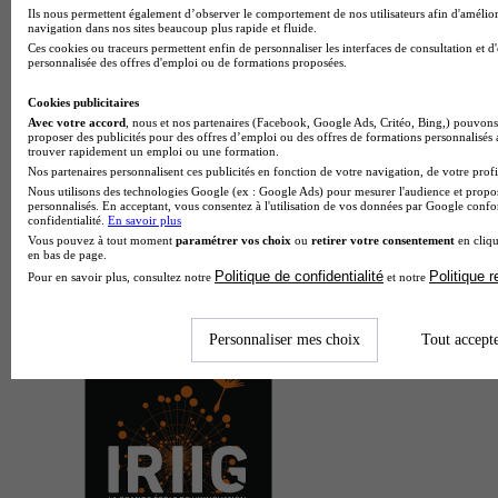
Ils nous permettent également d’observer le comportement de nos utilisateurs afin d'amélior
navigation dans nos sites beaucoup plus rapide et fluide.
Ces cookies ou traceurs permettent enfin de personnaliser les interfaces de consultation et d
personnalisée des offres d'emploi ou de formations proposées.
Cookies publicitaires
Avec votre accord
, nous et nos partenaires (Facebook, Google Ads, Critéo, Bing,) pouvons 
proposer des publicités pour des offres d’emploi ou des offres de formations personnalisés
trouver rapidement un emploi ou une formation.
Nos partenaires personnalisent ces publicités en fonction de votre navigation, de votre profil
Nous utilisons des technologies Google (ex : Google Ads) pour mesurer l'audience et propos
personnalisés. En acceptant, vous consentez à l'utilisation de vos données par Google conf
confidentialité.
En savoir plus
Vous pouvez à tout moment
paramétrer vos choix
ou
retirer votre consentement
en cliqu
en bas de page.
Politique de confidentialité
Politique 
Pour en savoir plus, consultez notre
et notre
Personnaliser mes choix
Tout accept