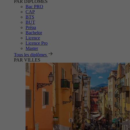
PAR DIPLÔMES
Bac PRO
CAP
BTS
BUT
Prépa
Bachelor
Licence
Licence Pro
Master
Tous les diplômes
PAR VILLES