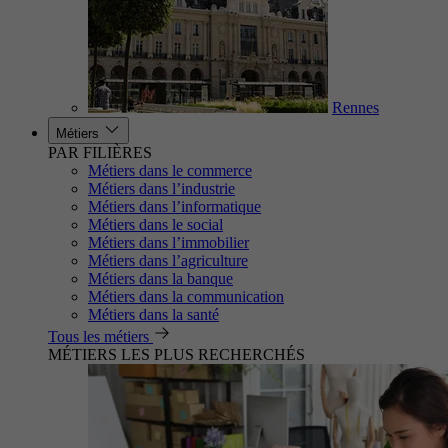
Rennes
Métiers
PAR FILIÈRES
Métiers dans le commerce
Métiers dans l’industrie
Métiers dans l’informatique
Métiers dans le social
Métiers dans l’immobilier
Métiers dans l’agriculture
Métiers dans la banque
Métiers dans la communication
Métiers dans la santé
Tous les métiers
MÉTIERS LES PLUS RECHERCHÉS