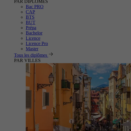
PAR DIPLÔMES
Bac PRO
CAP
BTS
BUT
Prépa
Bachelor
Licence
Licence Pro
Master
Tous les diplômes
PAR VILLES