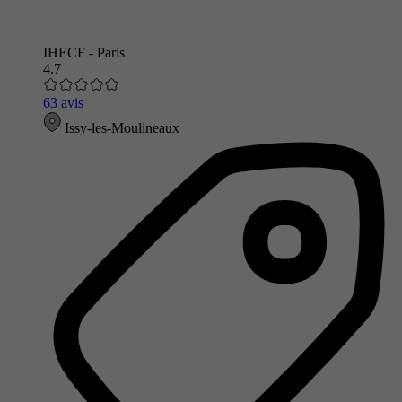
IHECF - Paris
4.7
63 avis
Issy-les-Moulineaux