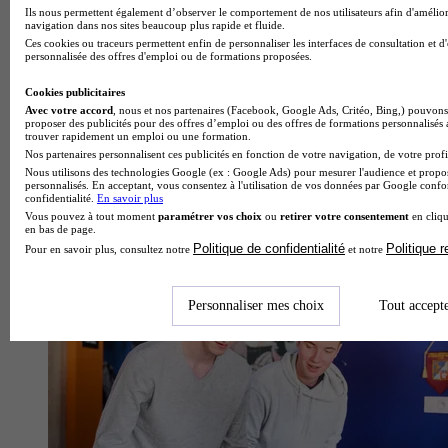
Ils nous permettent également d’observer le comportement de nos utilisateurs afin d'amélior
navigation dans nos sites beaucoup plus rapide et fluide.
Ces cookies ou traceurs permettent enfin de personnaliser les interfaces de consultation et d
personnalisée des offres d'emploi ou de formations proposées.
Cookies publicitaires
Avec votre accord
, nous et nos partenaires (Facebook, Google Ads, Critéo, Bing,) pouvons 
proposer des publicités pour des offres d’emploi ou des offres de formations personnalisés
trouver rapidement un emploi ou une formation.
Nos partenaires personnalisent ces publicités en fonction de votre navigation, de votre profil
Nous utilisons des technologies Google (ex : Google Ads) pour mesurer l'audience et propos
personnalisés. En acceptant, vous consentez à l'utilisation de vos données par Google conf
confidentialité.
En savoir plus
Vous pouvez à tout moment
paramétrer vos choix
ou
retirer votre consentement
en cliqu
en bas de page.
Centre de formation d'apprentis
Politique de confidentialité
Politique 
Pour en savoir plus, consultez notre
et notre
Voir l’établissement
Personnaliser mes choix
Tout accept