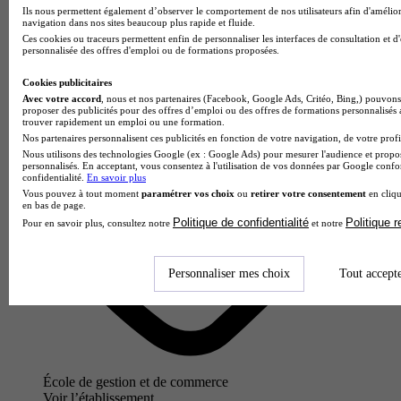
Lyon 7e
Ils nous permettent également d’observer le comportement de nos utilisateurs afin d'amélior
navigation dans nos sites beaucoup plus rapide et fluide.
Ces cookies ou traceurs permettent enfin de personnaliser les interfaces de consultation et d
personnalisée des offres d'emploi ou de formations proposées.
Cookies publicitaires
Avec votre accord
, nous et nos partenaires (Facebook, Google Ads, Critéo, Bing,) pouvons 
proposer des publicités pour des offres d’emploi ou des offres de formations personnalisés
trouver rapidement un emploi ou une formation.
Nos partenaires personnalisent ces publicités en fonction de votre navigation, de votre profil
Nous utilisons des technologies Google (ex : Google Ads) pour mesurer l'audience et propos
personnalisés. En acceptant, vous consentez à l'utilisation de vos données par Google conf
confidentialité.
En savoir plus
Vous pouvez à tout moment
paramétrer vos choix
ou
retirer votre consentement
en cliqu
en bas de page.
Politique de confidentialité
Politique 
Pour en savoir plus, consultez notre
et notre
Personnaliser mes choix
Tout accept
École de gestion et de commerce
Voir l’établissement