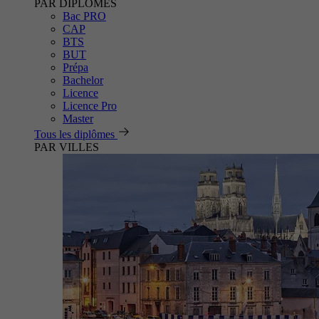
PAR DIPLÔMES
Bac PRO
CAP
BTS
BUT
Prépa
Bachelor
Licence
Licence Pro
Master
Tous les diplômes
PAR VILLES