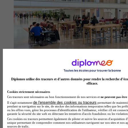
Diplomeo utilise des traceurs et d’autres données pour rendre la recherche d’éco
efficace.
Cookies strictement nécessaires
Ces traceurs sont nécessaires au bon fonctionnement de nos services et
ne peuvent pas être 
de l'ensemble des cookies ou traceurs
Il s'agit notamment
permettant de maintenir 
pendant sa navigation sur le site, de stocker des informations temporaires telles que les préf
emlyon business school - Campus de Lyon
ou les offres vues, gérer les processus d'identification de l'utilisateur, vérifier s'il est conn
4.5
garantir la sécurité du site web en détectant les tentatives d'accès frauduleux ou les violation
Ces cookies ou traceurs permettent également de piloter et suivre les sources d'acquisition d'
unique permettant de comprendre comment nos utilisateurs naviguent sur nos sites et nos ap
201 avis
sources de trafic.