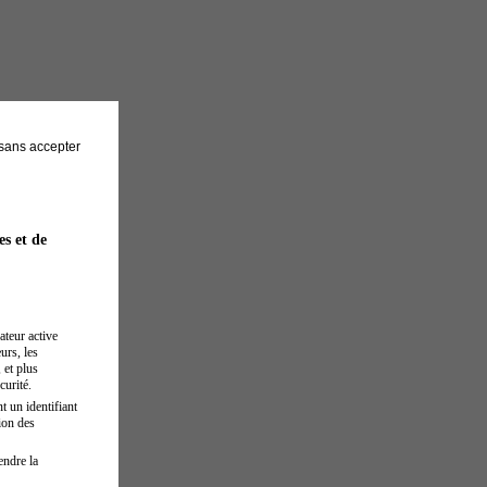
sans accepter
es et de
ateur active
urs, les
 et plus
curité.
t un identifiant
ion des
endre la