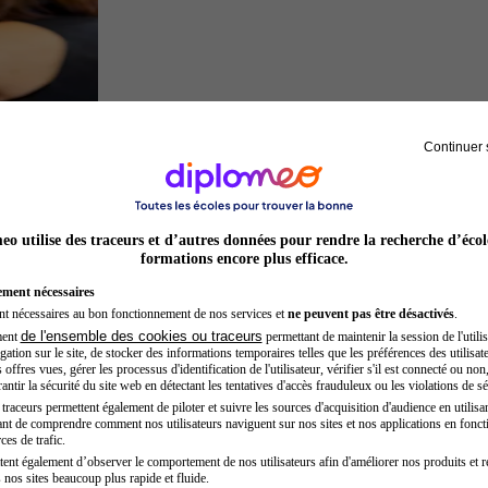
Continuer 
Préparateur physique
o utilise des traceurs et d’autres données pour rendre la recherche d’écol
formations encore plus efficace.
ement nécessaires
nt nécessaires au bon fonctionnement de nos services et
ne peuvent pas être désactivés
.
de l'ensemble des cookies ou traceurs
ment
permettant de maintenir la session de l'utilis
ation sur le site, de stocker des informations temporaires telles que les préférences des utilisate
offres vues, gérer les processus d'identification de l'utilisateur, vérifier s'il est connecté ou non,
ntir la sécurité du site web en détectant les tentatives d'accès frauduleux ou les violations de sé
raceurs permettent également de piloter et suivre les sources d'acquisition d'audience en utilisan
nt de comprendre comment nos utilisateurs naviguent sur nos sites et nos applications en fonct
Inspecteur de police
ces de trafic.
tent également d’observer le comportement de nos utilisateurs afin d'améliorer nos produits et r
 nos sites beaucoup plus rapide et fluide.