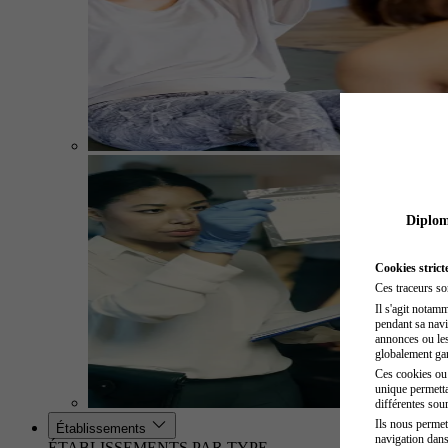
Diplome
Cookies strict
Ces traceurs so
Il s'agit notam
pendant sa navig
annonces ou les 
globalement gara
Ces cookies ou t
unique permetta
différentes sour
Ils nous permet
Établissements
navigation dans
ÉTABLISSEMENTS PAR TYPE