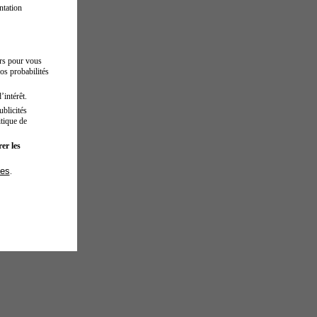
ntation
urs pour vous
os probabilités
’intérêt.
blicités
tique de
er les
ies
.