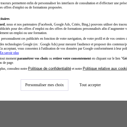
traceurs permettent enfin de personnaliser les interfaces de consultation et d'effectuer une prése
es offres d'emploi ou de formations proposées.
itaires
cord
, nous et nos partenaires (Facebook, Google Ads, Critéo, Bing,) pouvons utiliser des trace
blicités pour des offres d’emploi ou des offres de formations personnalisés afin d’augmenter v
dement un emploi ou une formation.
personnalisent ces publicités en fonction de votre navigation, de votre profil et de vos centres d
des technologies Google (ex : Google Ads) pour mesurer l'audience et proposer des contenus/pu
En acceptant, vous consentez à l'utilisation de vos données par Google conformément à leur poli
En savoir plus
 tout moment
paramétrer vos choix
ou
retirer votre consentement
en cliquant sur le lien "
Gér
as de page.
Politique de confidentialité
Politique relative aux cook
plus, consultez notre
et notre
Personnaliser mes choix
Tout accepter