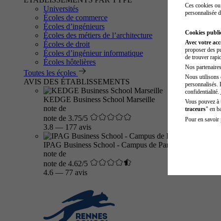
Ces cookies ou 
Universités
personnalisée d
Écoles de commerce
Écoles d’ingénieurs
Cookies public
Écoles des métiers de l’architecture
Avec votre ac
Écoles de droit
proposer des pu
Écoles d’ingénieur informatique
de trouver rapi
Écoles hôtelières
Nos partenaires 
Toutes les écoles
Nous utilisons 
AVIS DES ÉTABLISSEMENTS
personnalisés. 
confidentialité.
KEDGE Business School Marseille
Vous pouvez à
note de
traceurs
" en b
note de 3.75/5
Pour en savoir 
3.8
—
177 avis
IPAG Business School - Campus de Paris
note de
note de 4.62/5
4.6
—
77 avis