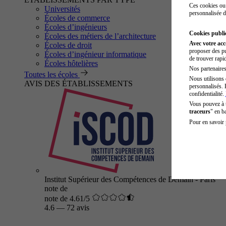
Ces cookies ou 
Universités
personnalisée d
Écoles de commerce
Écoles d’ingénieurs
Cookies public
Écoles des métiers de l’architecture
Avec votre ac
Écoles de droit
proposer des pu
Écoles d’ingénieur informatique
de trouver rapi
Écoles hôtelières
Nos partenaires 
Toutes les écoles
Nous utilisons 
AVIS DES ÉTABLISSEMENTS
personnalisés. 
confidentialité.
Vous pouvez à
traceurs
" en b
Pour en savoir 
Institut Supérieur des Compétences de Demain - Paris
note de
note de 4.61/5
4.6
—
72 avis