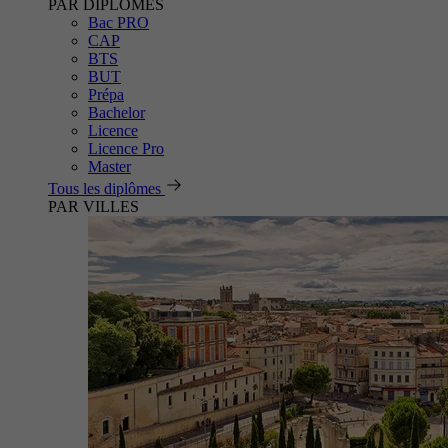
PAR DIPLÔMES
Bac PRO
CAP
BTS
BUT
Prépa
Bachelor
Licence
Licence Pro
Master
Tous les diplômes
PAR VILLES