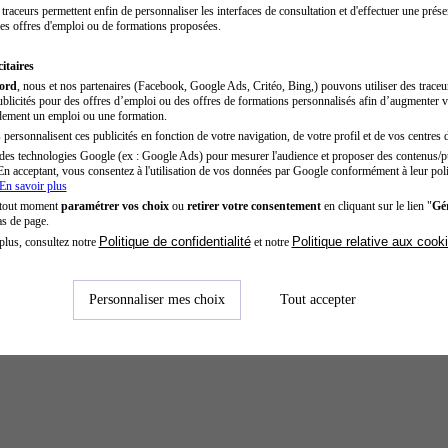
traceurs permettent enfin de personnaliser les interfaces de consultation et d'effectuer une prése
es offres d'emploi ou de formations proposées.
itaires
cord
, nous et nos partenaires (Facebook, Google Ads, Critéo, Bing,) pouvons utiliser des trace
blicités pour des offres d’emploi ou des offres de formations personnalisés afin d’augmenter v
dement un emploi ou une formation.
personnalisent ces publicités en fonction de votre navigation, de votre profil et de vos centres d
des technologies Google (ex : Google Ads) pour mesurer l'audience et proposer des contenus/pu
En acceptant, vous consentez à l'utilisation de vos données par Google conformément à leur poli
En savoir plus
 tout moment
paramétrer vos choix
ou
retirer votre consentement
en cliquant sur le lien "
Gér
as de page.
Politique de confidentialité
Politique relative aux cook
plus, consultez notre
et notre
Personnaliser mes choix
Tout accepter