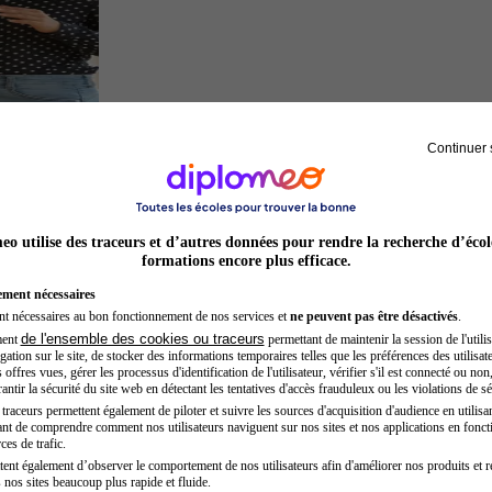
Continuer 
Chef de projet
o utilise des traceurs et d’autres données pour rendre la recherche d’écol
formations encore plus efficace.
ement nécessaires
nt nécessaires au bon fonctionnement de nos services et
ne peuvent pas être désactivés
.
de l'ensemble des cookies ou traceurs
ment
permettant de maintenir la session de l'utilis
ation sur le site, de stocker des informations temporaires telles que les préférences des utilisate
offres vues, gérer les processus d'identification de l'utilisateur, vérifier s'il est connecté ou non,
ntir la sécurité du site web en détectant les tentatives d'accès frauduleux ou les violations de sé
raceurs permettent également de piloter et suivre les sources d'acquisition d'audience en utilisan
nt de comprendre comment nos utilisateurs naviguent sur nos sites et nos applications en fonct
Juriste
ces de trafic.
tent également d’observer le comportement de nos utilisateurs afin d'améliorer nos produits et r
 nos sites beaucoup plus rapide et fluide.