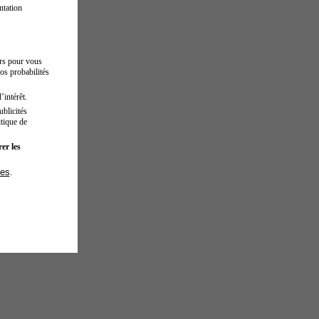
ntation
urs pour vous
os probabilités
’intérêt.
blicités
tique de
er les
ies
.