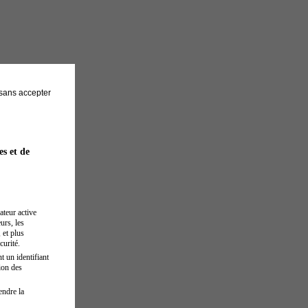
sans accepter
es et de
ateur active
urs, les
 et plus
curité.
t un identifiant
ion des
endre la