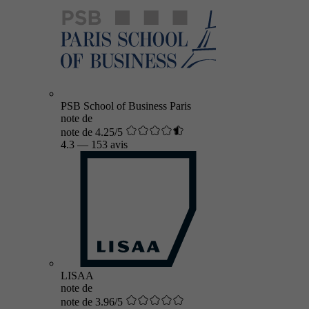
PSB School of Business Paris
note de
note de 4.25/5
4.3
—
153 avis
LISAA
note de
note de 3.96/5