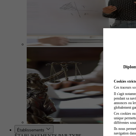
Diplome
Cookies strict
Ces traceurs so
Il s'agit notam
pendant sa navig
annonces ou les 
globalement gara
Ces cookies ou t
unique permetta
différentes sour
Ils nous permet
Établissements
navigation dans
ÉTABLISSEMENTS PAR TYPE