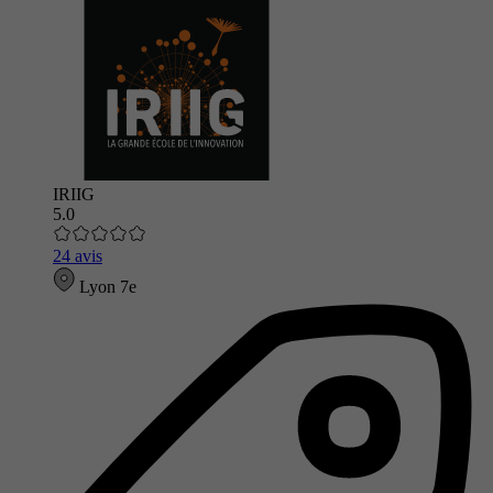
IRIIG
5.0
24 avis
Lyon 7e