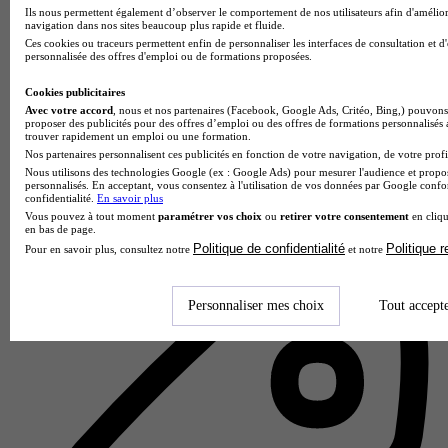
Ils nous permettent également d’observer le comportement de nos utilisateurs afin d'amélior
navigation dans nos sites beaucoup plus rapide et fluide.
Ces cookies ou traceurs permettent enfin de personnaliser les interfaces de consultation et d
personnalisée des offres d'emploi ou de formations proposées.
Cookies publicitaires
Avec votre accord
, nous et nos partenaires (Facebook, Google Ads, Critéo, Bing,) pouvons 
proposer des publicités pour des offres d’emploi ou des offres de formations personnalisés
trouver rapidement un emploi ou une formation.
Nos partenaires personnalisent ces publicités en fonction de votre navigation, de votre profil
ESA by H3 Campus Cholet
Nous utilisons des technologies Google (ex : Google Ads) pour mesurer l'audience et propos
personnalisés. En acceptant, vous consentez à l'utilisation de vos données par Google conf
5.0
confidentialité.
En savoir plus
Vous pouvez à tout moment
paramétrer vos choix
ou
retirer votre consentement
en cliqu
2 avis
en bas de page.
Politique de confidentialité
Politique 
Pour en savoir plus, consultez notre
et notre
Cholet
Personnaliser mes choix
Tout accept