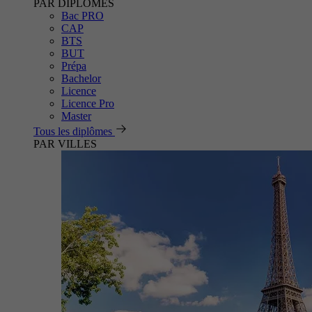
PAR DIPLÔMES
Bac PRO
CAP
BTS
BUT
Prépa
Bachelor
Licence
Licence Pro
Master
Tous les diplômes
PAR VILLES