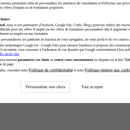
traceurs permettent enfin de personnaliser les interfaces de consultation et d'effectuer une prése
es offres d'emploi ou de formations proposées.
itaires
cord
, nous et nos partenaires (Facebook, Google Ads, Critéo, Bing,) pouvons utiliser des trace
blicités pour des offres d’emploi ou des offres de formations personnalisés afin d’augmenter v
dement un emploi ou une formation.
personnalisent ces publicités en fonction de votre navigation, de votre profil et de vos centres d
des technologies Google (ex : Google Ads) pour mesurer l'audience et proposer des contenus/pu
En acceptant, vous consentez à l'utilisation de vos données par Google conformément à leur poli
En savoir plus
 tout moment
paramétrer vos choix
ou
retirer votre consentement
en cliquant sur le lien "
Gér
as de page.
Politique de confidentialité
Politique relative aux cook
plus, consultez notre
et notre
Personnaliser mes choix
Tout accepter