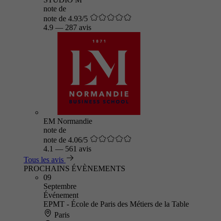
note de
note de 4.93/5
4.9
—
287 avis
EM Normandie
note de
note de 4.06/5
4.1
—
561 avis
Tous les avis
PROCHAINS ÉVÈNEMENTS
09
Septembre
Événement
EPMT - École de Paris des Métiers de la Table
Paris