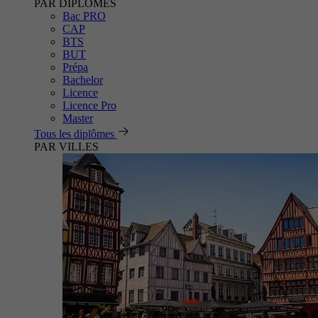
PAR DIPLÔMES
Bac PRO
CAP
BTS
BUT
Prépa
Bachelor
Licence
Licence Pro
Master
Tous les diplômes
PAR VILLES