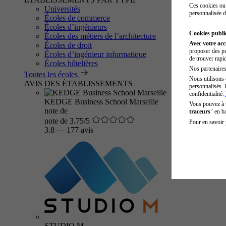
Ces cookies ou 
Universités
personnalisée d
Écoles de commerce
Écoles d’ingénieurs
Cookies public
Écoles des métiers de l’architecture
Avec votre ac
Écoles de droit
proposer des pu
Écoles d’ingénieur informatique
de trouver rapi
Écoles hôtelières
Nos partenaires 
Toutes les écoles
Nous utilisons 
AVIS DES ÉTABLISSEMENTS
personnalisés. 
confidentialité.
KEDGE Business School Marseille
Vous pouvez à
note de
traceurs
" en b
note de 3.75/5
Pour en savoir 
3.8
—
177 avis
STUDIO M