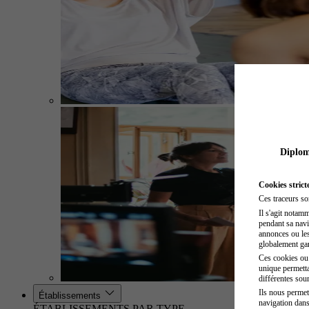
Diplome
Cookies strict
Ces traceurs so
Il s'agit notam
pendant sa navig
annonces ou les 
globalement gara
Ces cookies ou t
unique permetta
différentes sour
Ils nous permet
Établissements
navigation dans
ÉTABLISSEMENTS PAR TYPE