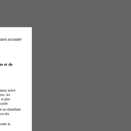
sans accepter
es et de
ateur active
urs, les
 et plus
curité.
t un identifiant
ion des
endre la