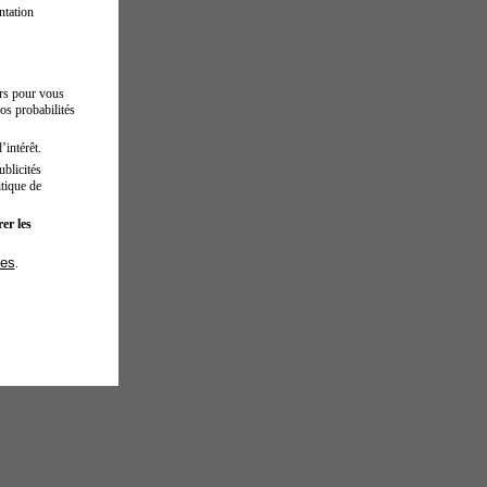
ntation
urs pour vous
os probabilités
’intérêt.
blicités
tique de
er les
ies
.