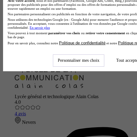
Avec votre accord
, nous et nos partenaires (Facebook, Google Ads, Critéo, Bing,) pouvons 
proposer des publicités pour des offres d’emploi ou des offres de formations personnalisés
trouver rapidement un emploi ou une formation.
Nos partenaires personnalisent ces publicités en fonction de votre navigation, de votre profil
Nous utilisons des technologies Google (ex : Google Ads) pour mesurer l'audience et propos
personnalisés. En acceptant, vous consentez à l'utilisation de vos données par Google conf
confidentialité.
En savoir plus
Vous pouvez à tout moment
paramétrer vos choix
ou
retirer votre consentement
en cliqu
bas de page.
Politique de confidentialité
Politique 
Pour en savoir plus, consultez notre
et notre
Personnaliser mes choix
Tout accept
Lycée général et technologique Alain Colas
4.0
4 avis
Nevers