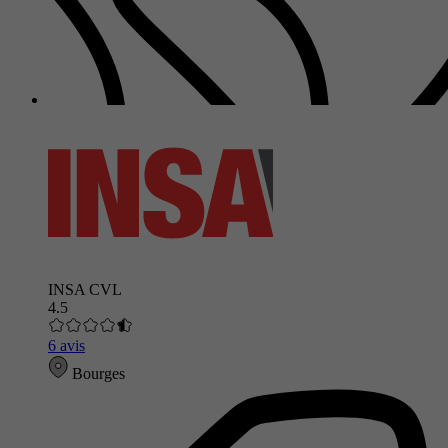
INSA CVL
4.5
6 avis
Bourges