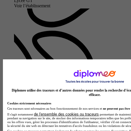
Lycée GT
Voir l’établissement
UFR de droit, économie, gestion
Aucun avis
Diplomeo utilise des traceurs et d’autres données pour rendre la recherche d’éco
efficace.
Bourges
Cookies strictement nécessaires
Ces traceurs sont nécessaires au bon fonctionnement de nos services et
ne peuvent pas être 
de l'ensemble des cookies ou traceurs
Il s'agit notamment
permettant de maintenir 
pendant sa navigation sur le site, de stocker des informations temporaires telles que les préf
ou les offres vues, gérer les processus d'identification de l'utilisateur, vérifier s'il est conn
la sécurité du site web en détectant les tentatives d'accès frauduleux ou les violations de sécu
Ces cookies ou traceurs permettent également de piloter et suivre les sources d'acquisition d'