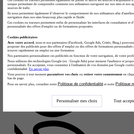
unique permettant de comprendre comment nos utilisateurs naviguent sur nos sites et nos ap
sources de trafic.
Ils nous permettent également d’observer le comportement de nos utilisateurs afin d'amélior
navigation dans nos sites beaucoup plus rapide et fluide.
Ces cookies ou traceurs permettent enfin de personnaliser les interfaces de consultation et d
personnalisée des offres d'emploi ou de formations proposées.
Cookies publicitaires
Avec votre accord
, nous et nos partenaires (Facebook, Google Ads, Critéo, Bing,) pouvons 
proposer des publicités pour des offres d’emploi ou des offres de formations personnalisés
trouver rapidement un emploi ou une formation.
Nos partenaires personnalisent ces publicités en fonction de votre navigation, de votre profil
Nous utilisons des technologies Google (ex : Google Ads) pour mesurer l'audience et propos
personnalisés. En acceptant, vous consentez à l'utilisation de vos données par Google conf
confidentialité.
En savoir plus
Vous pouvez à tout moment
paramétrer vos choix
ou
retirer votre consentement
en cliqu
bas de page.
Politique de confidentialité
Politique 
Pour en savoir plus, consultez notre
et notre
Unité de formation et de recherche
Voir l’établissement
Personnaliser mes choix
Tout accept