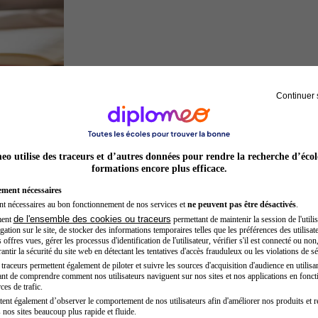
Continuer 
Juriste
o utilise des traceurs et d’autres données pour rendre la recherche d’écol
formations encore plus efficace.
ement nécessaires
nt nécessaires au bon fonctionnement de nos services et
ne peuvent pas être désactivés
.
de l'ensemble des cookies ou traceurs
ment
permettant de maintenir la session de l'utilis
ation sur le site, de stocker des informations temporaires telles que les préférences des utilisate
offres vues, gérer les processus d'identification de l'utilisateur, vérifier s'il est connecté ou non,
ntir la sécurité du site web en détectant les tentatives d'accès frauduleux ou les violations de sé
raceurs permettent également de piloter et suivre les sources d'acquisition d'audience en utilisan
nt de comprendre comment nos utilisateurs naviguent sur nos sites et nos applications en fonct
Architecte
ces de trafic.
tent également d’observer le comportement de nos utilisateurs afin d'améliorer nos produits et r
 nos sites beaucoup plus rapide et fluide.