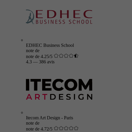
EDHEC Business School
note de
note de 4.25/5
4.3
—
386 avis
Itecom Art Design - Paris
note de
note de 4.72/5