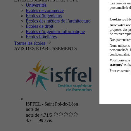
Ces cookies ou 
Universités
personnalisée d
Écoles de commerce
Écoles d’ingénieurs
Cookies public
Écoles des métiers de l’architecture
Avec votre ac
Écoles de droit
proposer des pu
Écoles d’ingénieur informatique
de trouver rapi
Écoles hôtelières
Nos partenaires 
Toutes les écoles
Nous utilisons 
AVIS DES ÉTABLISSEMENTS
personnalisés. 
confidentialité.
Vous pouvez à
traceurs
" en b
Pour en savoir 
ISFFEL - Saint Pol-de-Léon
note de
note de 4.71/5
4.7
—
99 avis