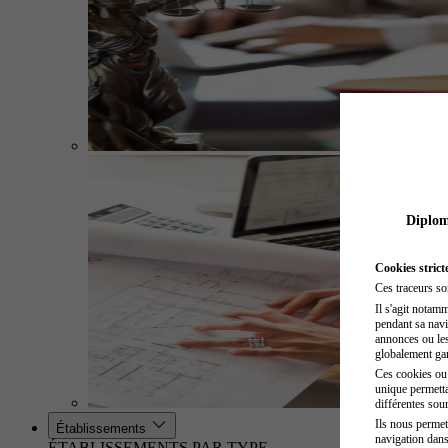
Diplome
Cookies strict
Ces traceurs so
Il s'agit notam
pendant sa navig
annonces ou les 
globalement gara
Ces cookies ou t
unique permetta
différentes sour
Ils nous permet
Établissements
navigation dans
ÉTABLISSEMENTS PAR TYPE