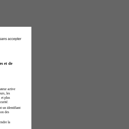
sans accepter
es et de
ateur active
urs, les
 et plus
curité.
t un identifiant
ion des
endre la