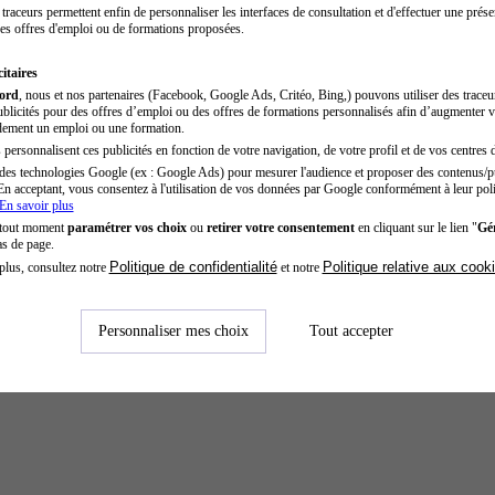
traceurs permettent enfin de personnaliser les interfaces de consultation et d'effectuer une prése
es offres d'emploi ou de formations proposées.
itaires
cord
, nous et nos partenaires (Facebook, Google Ads, Critéo, Bing,) pouvons utiliser des trace
blicités pour des offres d’emploi ou des offres de formations personnalisés afin d’augmenter v
dement un emploi ou une formation.
personnalisent ces publicités en fonction de votre navigation, de votre profil et de vos centres d
des technologies Google (ex : Google Ads) pour mesurer l'audience et proposer des contenus/pu
En acceptant, vous consentez à l'utilisation de vos données par Google conformément à leur poli
En savoir plus
 tout moment
paramétrer vos choix
ou
retirer votre consentement
en cliquant sur le lien "
Gér
as de page.
Politique de confidentialité
Politique relative aux cook
plus, consultez notre
et notre
Personnaliser mes choix
Tout accepter