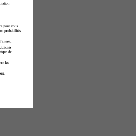
ntation
urs pour vous
os probabilités
’intérêt.
blicités
tique de
er les
ies
.