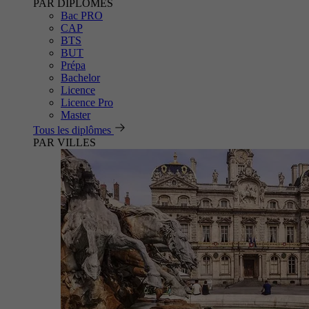
PAR DIPLÔMES
Bac PRO
CAP
BTS
BUT
Prépa
Bachelor
Licence
Licence Pro
Master
Tous les diplômes
PAR VILLES